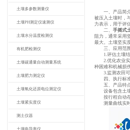
土壤多参数测量仪
一、产品简介：
被压入土壤时，
土壤PH测定仪速测仪
力表示，用于评
二、
手摇式
土壤水分温度检测仪
阻力，通常采用
最大。土壤坚实
三、应用范
有机肥检测仪
1.‌评估土壤
2.‌优化农业
土壤碳通量自动测量系统
种困难和机械损伤
3.‌监测农田
土壤肥力测定仪
四、执行标准： L
五、产品特
土壤氧化还原电位测定仪
设备包含土壤紧
按行程自动存储,行
土壤紧实度仪
测量曲线实时
测土仪器
土壤电导率仪