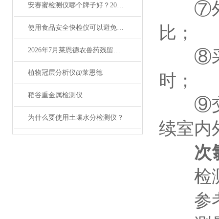
⑦外形
安赛蜜检测仪哪个牌子好？2026主流品牌对比与性价比测评
比；
使用食品安全快检仪可以避免哪些安全隐患
2026年7月莱恩德农兽药残留检测仪选购测评
⑧采用
植物冠层分析仪@莱恩德
时；
稻谷重金属检测仪
⑨交直
为什么要使用土壤水分检测仪？
续室内
次
检测项
参考标准