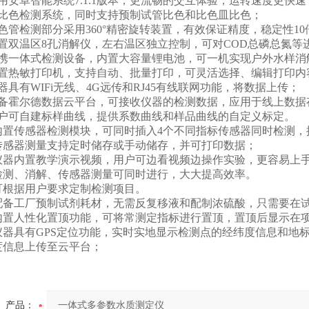
安卓智能系统7.1.1版本，更流畅的交互体验，运转速度更快
色检测系统，同时支持预制试管比色和比色皿比色；
管检测部分采用360°精密旋转装置，有效保证精度，稳定性10
双温区8孔消解仪，左右温区独立控制，可对COD总磷总氮等
一体式检测设备，内置大容量锂电池，可一机实现户外水样消
热敏打印机，支持自动、批量打印，可灵活选择、编辑打印内
有WIFi无线、4G远传和RJ45有线联网功能，将数据上传；
霍尔德数据云平台，可接收仪器的检测数据，应用于线上数据
可自建标样曲线，提供系数曲线和样品曲线的自定义标定。
置传感器检测模块，可同时插入4个不同指标传感器同时检测，
感器测量支持定时储存或手动储存，并可打印数据；
器内置教学演示视频，用户可边看视频边操作实验，更容易上
测、消解、传感器测量可同时进行，大大提高效率。
根据用户要求定制检测项目。
备工厂预制试剂耗材，无需反复移液和配制浓硫酸，只需要在试
置人性化置顶功能，可将常测定指标进行置顶，置顶后显示在项
器具有GPS定位功能，实时实地显示检测点的经纬度信息和地
度信息上传至云平台；
产品：