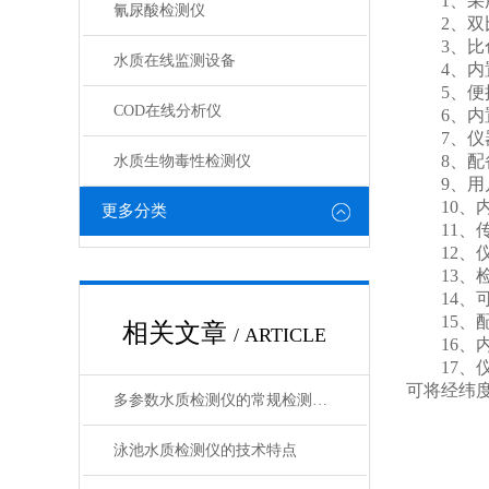
1、采用
氰尿酸检测仪
2、双比
3、比色
水质在线监测设备
4、内置
5、便携
COD在线分析仪
6、内置
7、仪器具
8、配备
水质生物毒性检测仪
9、用户
10、内
更多分类
11、传
12、仪
13、检
14、可
15、配
相关文章
/ ARTICLE
16、内
17、仪
可将经纬
多参数水质检测仪的常规检测项目有哪些？
泳池水质检测仪的技术特点