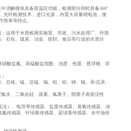
消解模块具备双温区功能，检测部分同时具备360°
，光纤检测技术，进口光源，内置大容量锂电池，便
作简单等特点。
；运用于水质检测实验室、市政、污水处理厂、环境
药、石化、煤炭、冶金、纺织、食品等行业的水质分
硝酸盐氮、高锰酸盐指数、浊度、色度、悬浮物、溶
盐；
总镍、锰、总锰、镉、铅、铝、砷、锡、汞/总汞、
氧水、二氧化硅、尿素、氯离子、阴离子表面活性
压法）、电导率传感器、盐度传感器、臭氧传感器、浊
氨氮传感器、叶绿素传感器、蓝绿藻传感器、水中油传