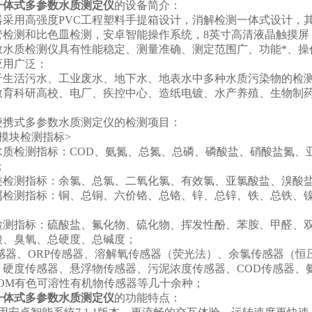
一体式多参数水质测定仪
的设备简介：
用高强度PVC工程塑料手提箱设计，消解检测一体式设计，其中
管检测和比色皿检测，安卓智能操作系统，8英寸高清液晶触摸屏
数水质检测仪具有性能稳定、测量准确、测定范围广、功能*、操
用广泛：
活污水、工业废水、地下水、地表水中多种水质污染物的检测
教育科研高校、电厂、疾控中心、造纸电镀、水产养殖、生物制
式多参数水质测定仪的检测项目：
块检测指标>
检测指标：COD、氨氮、总氮、总磷、磷酸盐、硝酸盐氮、亚
；
测指标：余氯、总氯、二氧化氯、有效氯、亚氯酸盐、溴酸
测指标：铜、总铜、六价铬、总铬、锌、总锌、铁、总铁、镍、
指标：硫酸盐、氟化物、硫化物、挥发性酚、苯胺、甲醛、双
酸、臭氧、总硬度、总碱度；
器、ORP传感器、溶解氧传感器（荧光法）、余氯传感器（恒
、硬度传感器、悬浮物传感器、污泥浓度传感器、COD传感器、
DOM有色可溶性有机物传感器等几十余种；
一体式多参数水质测定仪
的功能特点：