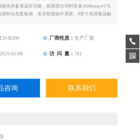
模块具备双温区功能，检测部分同时具备360&amp;#176;
检测和比色皿检测，安卓智能操作系统，8英寸高清液晶触
检测技术，进口光源，内置大容量锂电池，便携式多参数水
有性能稳定、测量准确、测定范围广、功能*、操作简单等
LD-B200
厂商性质：
生产厂家
2025-01-08
访 问 量：
761
品咨询
联系我们