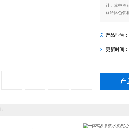
计，其中消解
旋转比色管
摸屏，光纤
质检测仪具
特点。
产品型号：
更新时间：
产
明：