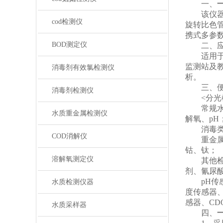
一、
该仪器采
cod检测仪
旋转比色
携式多参
BOD测定仪
二、应
适用于生
监测站及
消毒剂有效氯检测仪
析。
三、便携
消毒剂检测仪
<分光模
常规水质
水质重金属检测仪
解氧、pH
消毒类检
COD消解仪
重金属检
钴、钛；
溶解氧测定仪
其他检测
剂、氰尿
pH传感
水质检测仪器
度传感器
感器、C
水质采样器
四、