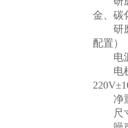
研磨球
金、碳
研磨球
配置）
电源端
电机转速
220V±
净重：
尺寸（长
噪声描