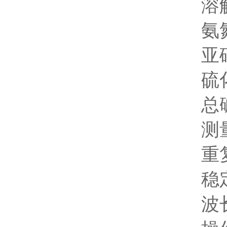
溶解氧：
氨氮：0
亚硝酸盐
硫化氢：
总碱度：8
测量
重复性
稳定性
波长