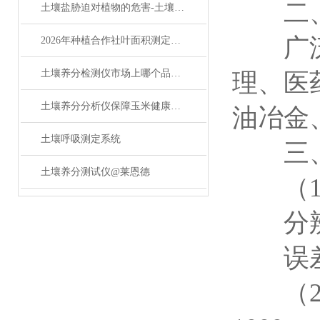
二、
土壤盐胁迫对植物的危害-土壤盐度计来解决
广泛应
2026年种植合作社叶面积测定仪产品解析与选购指南
土壤养分检测仪市场上哪个品牌好？
理、医
土壤养分分析仪保障玉米健康生长
油冶金
土壤呼吸测定系统
三
土壤养分测试仪@莱恩德
（1）C
分辨率
误差： 
（2）氨