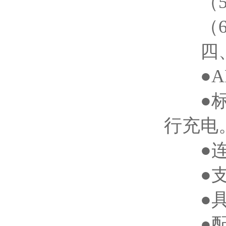
（5）
（6）
四、
●ARM
●标准
行充电
●连续
●支
●具有
●配套