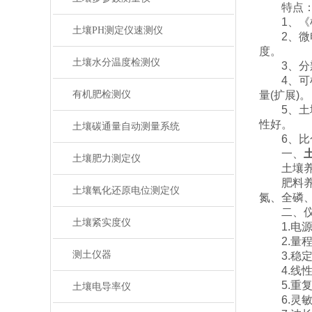
特点
1、《机
土壤PH测定仪速测仪
2、微电
度。
土壤水分温度检测仪
3、分辨
4、可检
有机肥检测仪
量(扩展)。
5、土壤养
性好。
土壤碳通量自动测量系统
6、比色
一、
土壤肥力测定仪
土壤养分
肥料养分：
土壤氧化还原电位测定仪
氮、全磷
二、仪
土壤紧实度仪
1.电源：
2.量程及分
测土仪器
3.稳定性
4.线性差：
5.重复性差
土壤电导率仪
6.灵敏度：