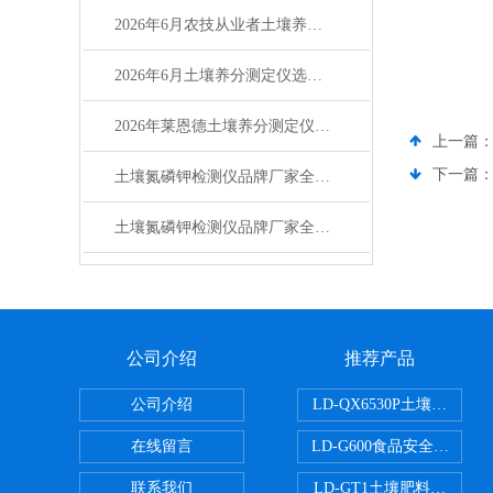
2026年6月农技从业者土壤养分测定仪选购测评
2026年6月土壤养分测定仪选购攻略（适配农测场景）
2026年莱恩德土壤养分测定仪技术实用问答指南
上一篇
下一篇
土壤氮磷钾检测仪品牌厂家全解析：主流品牌排名与选型指南
土壤氮磷钾检测仪品牌厂家全解析 主流品牌选购参考指南
公司介绍
推荐产品
公司介绍
LD-QX6530P土壤氧化
在线留言
LD-G600食品安全检测仪
联系我们
LD-GT1土壤肥料养分检