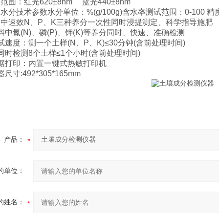
围：红光620±8nm 蓝光440±8nm
分技术参数水分单位：%(g/100g)含水率测试范围：0-100 精度
中速效N、P、K三种养分一次性同时浸提测定、科学指导施肥
中氮(N)、磷(P)、钾(K)等养分同时、快速、准确检测
速度：测一个土样(N、P、K)≤30分钟(含前处理时间)
时检测8个土样≤1个小时(含前处理时间)
据打印：内置一键式热敏打印机
寸:492*305*165mm
产品：
的单位：
的姓名：