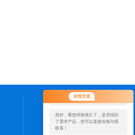
您好！欢迎前来咨询，很高兴为您
在线交流
服务，请问您要咨询什么问题呢？
联系我们
您好，看您停留很久了，是否找到
24小时热线：
了需求产品，您可以直接在线与我
15689691551
联系！