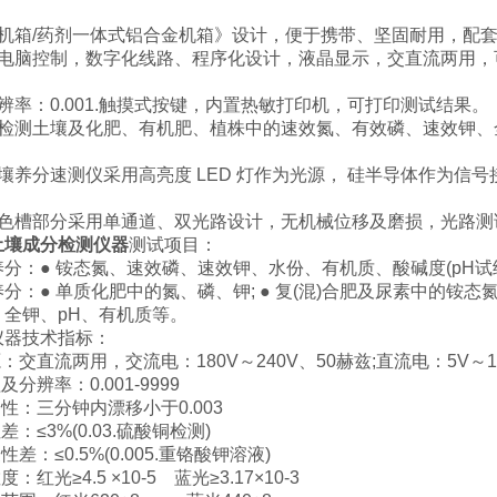
：
箱/药剂一体式铝合金机箱》设计，便于携带、坚固耐用，配套
脑控制，数字化线路、程序化设计，液晶显示，交直流两用，
率：0.001.触摸式按键，内置热敏打印机，可打印测试结果。
测土壤及化肥、有机肥、植株中的速效氮、有效磷、速效钾、
分速测仪采用高亮度 LED 灯作为光源， 硅半导体作为信号
槽部分采用单通道、双光路设计，无机械位移及磨损，光路测
土壤成分检测仪器
测试项目：
：● 铵态氮、速效磷、速效钾、水份、有机质、酸碱度(pH试纸
● 单质化肥中的氮、磷、钾; ● 复(混)合肥及尿素中的铵态氮
、全钾、pH、有机质等。
器技术指标：
交直流两用，交流电：180V～240V、50赫兹;直流电：5V～1
辨率：0.001-9999
：三分钟内漂移小于0.003
≤3%(0.03.硫酸铜检测)
：≤0.5%(0.005.重铬酸钾溶液)
红光≥4.5 ×10-5 蓝光≥3.17×10-3