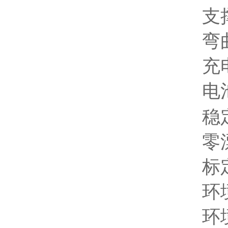
支撑跨
弯曲探
充电电
电池连
稳定性:
零漂：≤
标定范
环境温
环境湿