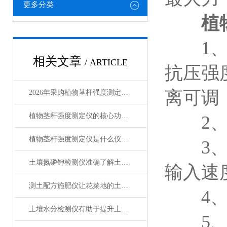
更多分类
植
1、三
相关文章
/ ARTICLE
抗压强
离可调
2026年采购植物茎杆强度测定仪前必看的7项选型检查清单
植物茎秆强度测定仪的核心功能与应用
2、
植物茎杆强度测定仪是什么仪器？
3、可
土壤氮磷钾检测仪准确了解土壤的养分状况
输入速
测土配方施肥仪让花菜地的土壤养分更适合生长
4、可
土壤水分检测仪有助于提升土壤管理效率以及优化施肥策略
5、大