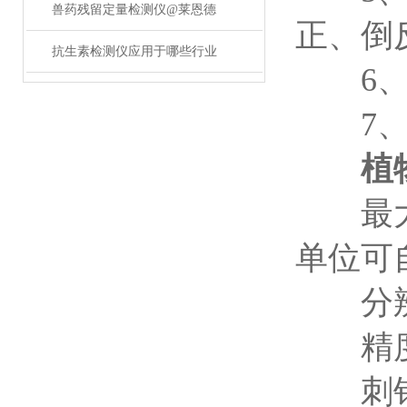
兽药残留定量检测仪@莱恩德
正、倒
抗生素检测仪应用于哪些行业
6、自
7、电
植
最大负
单位可
分辨率
精度：
刺针直