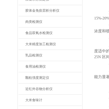
田
胶体金免疫层析分析仪
15%-
肉类检测仪
浓度和
食品双氧水检测仪
(
大米精度加工检测仪
对
度适中的
乳品检测仪
25N 
(
食用油检测仪
在苗
能力显
颗粒强度测定仪
近红外谷物分析仪
(
大米食味计
新一