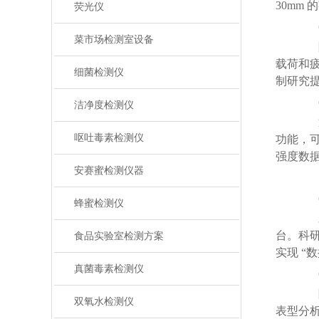
30mm
荧光仪
(
菜市场检测室设备
除
载荷和
细菌检测仪
制研究
(
洁净度检测仪
通过
呕吐毒素检测仪
功能，
强度数据
安赛蜜检测仪器
四
蜂蜜检测仪
未来
台。科研
食品实验室检测方案
实现 “数
真菌毒素检测仪
(
随着
双氧水检测仪
表型分