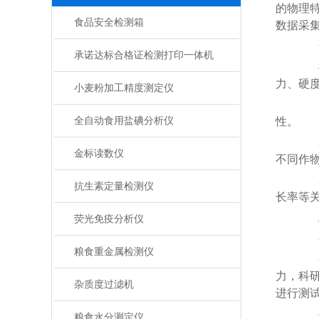
的物理
食品安全检测箱
数据采
一
承诺达标合格证检测打印一体机
植
力、硬
小麦粉加工精度测定仪
1
全自动食用盐碘分析仪
性。
2
金标读数仪
不同作
3
抗生素定量检测仪
长率等
荧光免疫分析仪
(
粮食重金属检测仪
在
力，科研
杂质度过滤机
进行测试
(
粮食水分测定仪