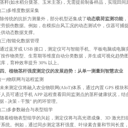
 的茎秆(如水稻分蘖茎、玉米主茎)，无需提前制备样品，实现田间
二)多维度数据采集
传统的抗折力测量外，部分机型还集成了
动态载荷监测功能
，
疲劳损伤数据。例如，在模拟台风工况的动态测试中，仪器可捕
提供动态数据支撑。
三)智能化数据管理
蓝牙或 USB 接口，测定仪可与智能手机、平板电脑或电脑
可按作物类型、生育期等维度自动分类数据，并生成可视化趋势
库，育种效率提升 30% 以上。
、植物茎杆强度测定仪的发展趋势：从单一测量到智慧农业
(一)物联网与远程监测
测定仪将融入农业物联网(AIoT)体系，通过内置 GPS 模
人员可通过手机 APP 远程查看田间监测点的茎秆健康状况，结
据 - 决策 - 干预" 的闭环管理。
二)多参数融合与表型组学
植物表型组学的兴起，测定仪将与高光谱成像、3D 激光扫描等技术
析系统。例如，通过同步测定茎秆强度、叶绿素含量和节间长度