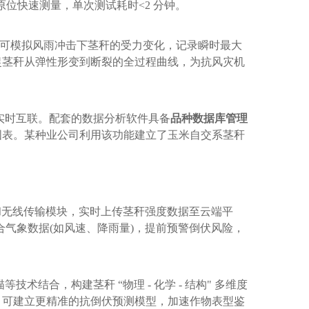
原位快速测量，单次测试耗时<2 分钟。
可模拟风雨冲击下茎秆的受力变化，记录瞬时最大
捉茎秆从弹性形变到断裂的全过程曲线，为抗风灾机
实时互联。配套的数据分析软件具备
品种数据库管理
图表。某种业公司利用该功能建立了玉米自交系茎秆
块和无线传输模块，实时上传茎秆强度数据至云端平
合气象数据(如风速、降雨量)，提前预警倒伏风险，
结合，构建茎秆 “物理 - 化学 - 结构" 多维度
，可建立更精准的抗倒伏预测模型，加速作物表型鉴