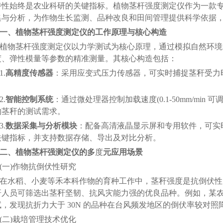
特性始终是农业科研的关键指标。植物茎杆强度测定仪作为一款
集与分析，为作物生长监测、品种改良和田间管理提供科学依据，成
、植物茎杆强度测定仪的工作原理与核心构造
物茎杆强度测定仪以力学测试为核心原理，通过模拟自然环境
度、弹性模量等参数的精准测量。其核心构造包括：
.
高精度传感器
：采用应变式压力传感器，可实时捕捉茎秆受力时
.
智能控制系统
：通过微处理器控制加载速度(0.1-50mm/mi
物茎秆的测试需求。
.
数据采集与分析模块
：配备高清液晶显示屏和专用软件，可实时
关键指标，并支持数据存储、导出及对比分析。
二、
植物茎杆强测定仪的多
度
元应用场景
一)作物抗倒伏性研究
水稻、小麦等禾本科作物的育种工作中，茎秆强度是抗倒伏性
人员可筛选出茎秆坚韧、抗风灾能力强的优良品种。例如，某农业
，发现抗折力大于 30N 的品种在台风频发地区的倒伏率较对照降低
二)栽培管理技术优化