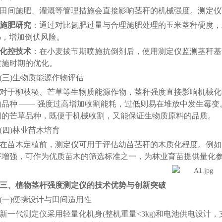
间施肥、灌溉等管理措施会直接影响茎秆的机械强度。测定仪
施肥研究
：通过对比氮肥过量与合理施肥处理的玉米茎秆硬度，
20%，增加倒伏风险。
化控技术
：在小麦拔节期喷施抗倒剂后，使用测定仪监测茎秆基
喷施时期的优化。
三)生物质能源作物评估
于柳枝稷、芒草等生物质能源作物，茎秆强度直接影响机械化
品种 —— 强度过高增加收割能耗，过低则易在堆放中发生霉变。
区间的芒草品种，既便于机械收割，又能保证生物质原料的品质。
四)林业苗木培育
木定植前，测定仪可用于评估幼苗茎秆的木质化程度。例如，银
著增强，可作为优质苗木的筛选标准之一，为林业育苗提供量化
三、
植物茎杆强度测定仪的技术优势与创新突破
一)便携设计与田间适用性
代测定仪采用轻量化机身(整机重量<3kg)和电池供电设计，