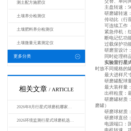
交替、单向间隔暂
测土配方施肥仪
主盘转速：50-4
研磨罐转速：100
土壤养分检测仪
传动比（行星盘
可连续工作（满
土壤肥料养分检测仪​
紧急停机：红
断电记忆功能：
土壤微量元素测定仪
过载保护功能
研磨室设计：
更多分类
同时处理样品
实验室行星
时放不同规格的
最大进样尺寸：土
研磨罐配球量
最大装样量：
相关文章
/ ARTICLE
出样粒度：最小可达0
研磨罐材质：玛
磨罐）
2026年8月行星式球磨机哪家强？三大-品牌深度评测
研磨球材质：玛
研磨球直径：3、
2026环境监测行星式球磨机选型指南
电源端口：国
电机转速、功率、电压