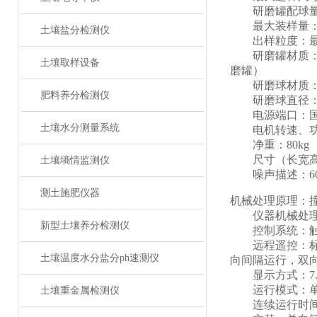
研磨罐配球量
最大装样量：
土壤盐分检测仪
出样粒度：最小可达0
研磨罐材质：玛
土壤取样设备
磨罐）
研磨球材质：玛
肥料养分检测仪
研磨球直径：3、
电源端口：国
土壤水分测量系统
电机转速、功率、电压
净重：80kg
尺寸（长宽高）：7
土壤墒情监测仪
噪声描述：60
测土施肥仪器
机械处理原理：
仪器机械处理类
新型土壤养分检测仪
控制系统：触
远程遥控：标配
土壤温度水分盐分ph速测仪
向间隔运行，双
显示方式：7.
运行模式：单向
土壤重金属检测仪
连续运行时间设定