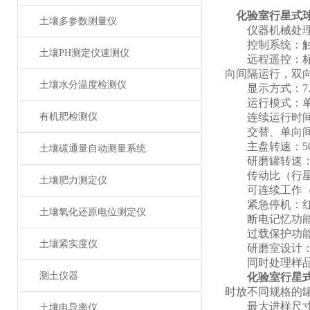
化验室行星式
土壤多参数测量仪
仪器机械处理类
控制系统：触
土壤PH测定仪速测仪
远程遥控：标配
向间隔运行，双
土壤水分温度检测仪
显示方式：7.
运行模式：单向
有机肥检测仪
连续运行时间设定
交替、单向间隔暂
主盘转速：50-4
土壤碳通量自动测量系统
研磨罐转速：100
传动比（行星盘
土壤肥力测定仪
可连续工作（满
紧急停机：红
土壤氧化还原电位测定仪
断电记忆功能：
过载保护功能
土壤紧实度仪
研磨室设计：
同时处理样品
测土仪器
化验室行星
时放不同规格的
最大进样尺寸：土
土壤电导率仪