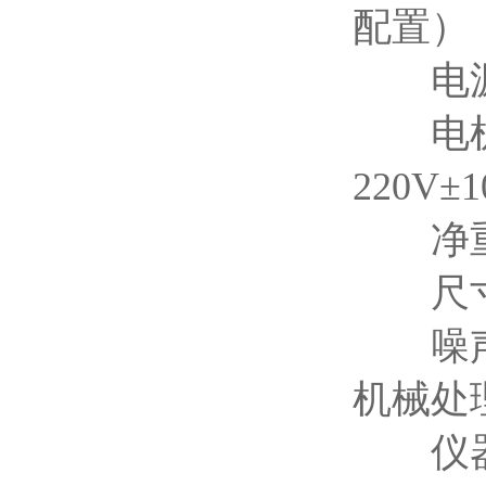
配置）
电源端
电机转速
220V±
净重：
尺寸（长
噪声描
机械处
仪器机