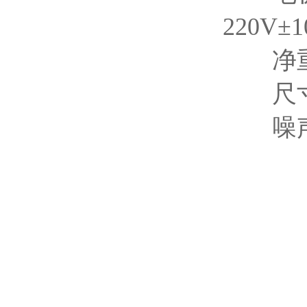
220V±
净重：
尺寸（长
噪声描