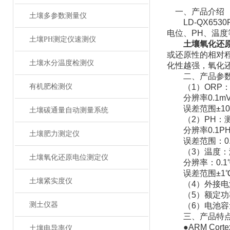
一、产品介绍
土壤多参数测量仪
LD-QX653
电位、PH、温度
土壤PH测定仪速测仪
土壤氧化还原
或还原性的相对
土壤水分温度检测仪
化性越强，氧化
二、产品参
有机肥检测仪
（1）ORP：测量
分辨率0.1m
误差范围±10
土壤碳通量自动测量系统
（2）PH：测量
分辨率0.1P
土壤肥力测定仪
误差范围：0.0
（3）温度：测
土壤氧化还原电位测定仪
分辨率：0.1
误差范围±1
土壤紧实度仪
（4）外接电源：
（5）额定功
测土仪器
（6）电池容量：
三、产品特
●ARM Corte
土壤电导率仪