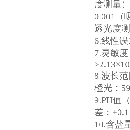
度测量）
0.00
透光度
6.线性误
7.灵敏度：
≥2.13×10
8.波长范
橙光：59
9.PH值
差：±0.1
10.含盐