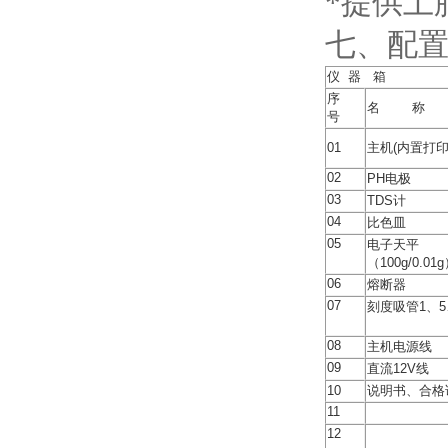
*提供土
七、配
仪 器 箱
序
名 称
号
01
主机(内置打印
02
PH电极
03
TDS计
04
比色皿
05
电子天平
（100g/0.0
06
熔断器
07
刻度吸管1、5、
08
主机电源线
09
直流12V线
10
说明书、合
11
12