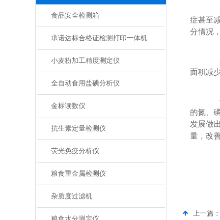
土
食品安全检测箱
症甚至
分情况
承诺达标合格证检测打印一体机
农
小麦粉加工精度测定仪
面积减
全自动食用盐碘分析仪
使
金标读数仪
的氮、
发展做
抗生素定量检测仪
量，改
荧光免疫分析仪
粮食重金属检测仪
杂质度过滤机
上一篇
粮食水分测定仪