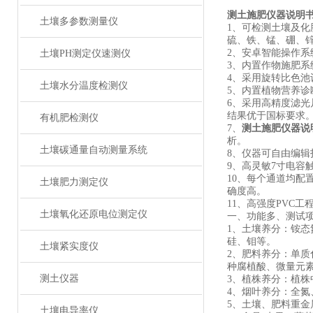
测土施肥仪器说明
土壤多参数测量仪
1、可检测土壤及
硫、铁、锰、硼、
2、安卓智能操作系
土壤PH测定仪速测仪
3、内置作物施肥
4、采用旋转比色池
土壤水分温度检测仪
5、内置植物营养
6、采用高精度滤光
结果优于国标要求
有机肥检测仪
7、
测土施肥仪器说
析。
土壤碳通量自动测量系统
8、仪器可自由编
9、高灵敏7寸电容
10、每个通道均配
土壤肥力测定仪
确度高。
11、高强度PVC
土壤氧化还原电位测定仪
一、功能多、测试
1、土壤养分：铵
硅、钼等。
土壤紧实度仪
2、肥料养分：单
种腐植酸、微量元
测土仪器
3、植株养分：植
4、烟叶养分：全氮
5、土壤、肥料重
土壤电导率仪