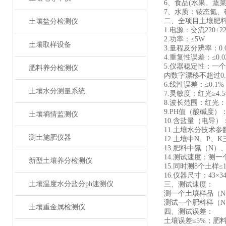
6、食品(水果、蔬
7、水质：铵态氮、
二、全项目土壤肥
土壤盐分检测仪
1.电源：交流220
2.功率：≤5W
土壤取样设备
3.量程及分辨率：0.00
4.重复性误差：≤0.
5.仪器稳定性：一
肥料养分检测仪
内数字漂移不超过0.
6.线性误差：≤0.1
土壤水分测量系统
7.灵敏度：红光≥4.5×1
8.波长范围：红光：68
9.PH值（酸碱度）：(
土壤墒情监测仪
10.含盐量（电导）：(
11.土壤水分技术参
测土施肥仪器
12.土壤中N、P
13.肥料中氮（N
14.测试速度：测
新型土壤养分检测仪
15.同时测8个土样
16.仪器尺寸：43×34
土壤温度水分盐分ph速测仪
三、测试速度：
测一个土壤样品（N
测试一个肥料样（N、
土壤重金属检测仪
四、测试误差：
土壤误差≤5%；肥料