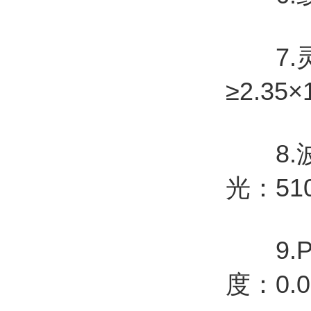
7.灵敏
≥2.35×
8.波长
光：51
9.P
度：0.0