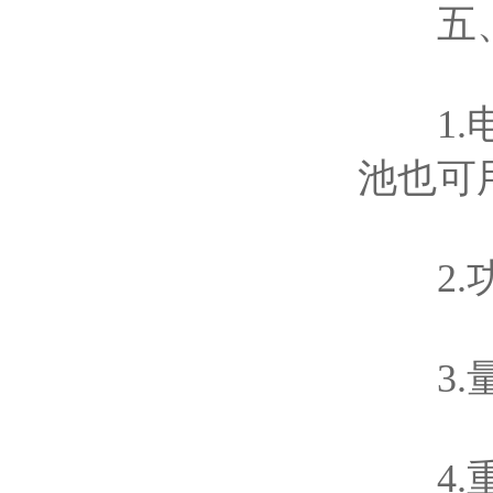
五、
1.电源
池也可
2.功
3.量程
4.重复