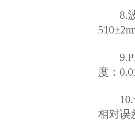
8.波长
510±2
9.P
度：0.0
10.含
相对误