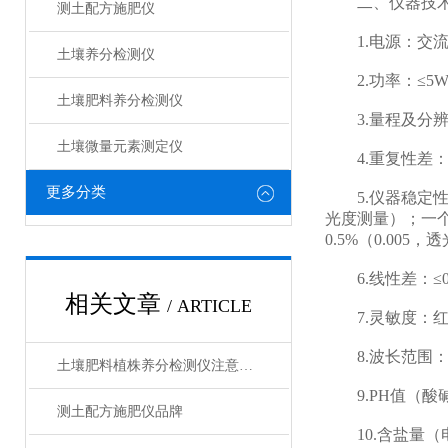
二、仪器技术
测土配方施肥仪
1.电源：交流2
土壤养分检测仪
2.功率：≤5
土壤肥料养分检测仪​
3.量程及分辨率：0
土壤微量元素测定仪
4.重复性差：≤0
更多分类
5.仪器稳定性：
光度测量）；一个
0.5%（0.005
6.线性差：≤0.
相关文章
/ ARTICLE
7.灵敏度：红光≥4.5
8.波长范围：红光：
土壤肥料植株养分检测仪注意事项
9.PH值（酸碱度
测土配方施肥仪品牌
10.含盐量（电导）