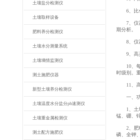
土壤盐分检测仪
6、比色
土壤取样设备
7、仪器
期分析。
肥料养分检测仪
8、仪器
土壤水分测量系统
9、高灵
土壤墒情监测仪
10、每
时级别。
测土施肥仪器
11、高
新型土壤养分检测仪
一、功能
土壤温度水分盐分ph速测仪
1、土壤
锰、硼、
土壤重金属检测仪
2、肥料
测土配方施肥仪
磷、全钾