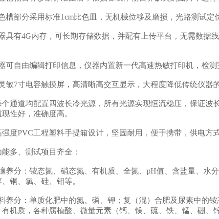
槽部分采用标准1cm比色皿，无机械位移及磨损，光路测试定
具有4G内存，可长期存储数据，并配有上传平台，无需数据线
可自由编辑打印信息，仪器内置新一代高速热敏打印机，检测
敏7寸电容触摸屏，高清晰高交互显示，大程度降低传统仪器
个通道均配置四波长冷光源，所有光源实现恒流稳压，保证波长
重现性好，准确度高。
强度PVC工程塑料手提箱设计，坚固耐用，便于携带，供电方
多、测试项目齐全：
养分：铵态氮、硝态氮、有机质、全氮、pH值、含盐量、水分
锌、铜、氯、硅、钼等。
养分：单质化肥中的氮、磷、钾；复（混）合肥及尿素中的铵
、有机质，各种腐植酸、微量元素（钙、镁、硫、铁、锰、硼、