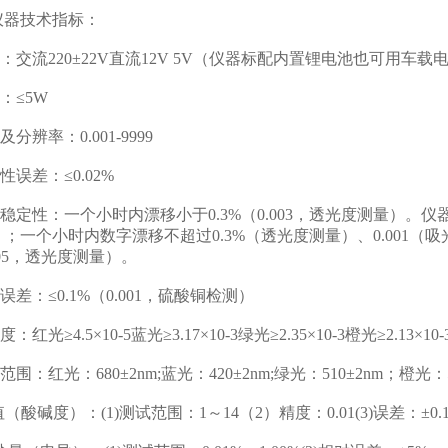
器技术指标：
交流220±22V直流12V 5V（仪器标配内置锂电池也可用车载
：≤5W
辨率：0.001-9999
误差：≤0.02%
定性：一个小时内漂移小于0.3%（0.003，透光度测量）。
；一个小时内数字漂移不超过0.3%（透光度测量）、0.001
.005，透光度测量）。
差：≤0.1%（0.001，硫酸铜检测）
光≥4.5×10-5蓝光≥3.17×10-3绿光≥2.35×10-3橙光≥2.13×10-
：红光：680±2nm;蓝光：420±2nm;绿光：510±2nm；橙光：5
酸碱度）：(1)测试范围：1～14（2）精度：0.01(3)误差：±0.