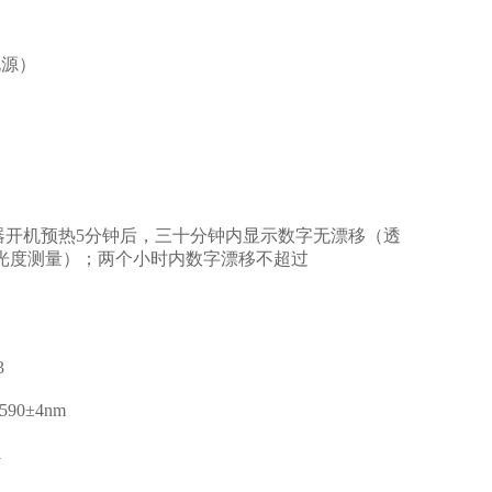
电源）
仪器开机预热5分钟后，三十分钟内显示数字无漂移（透
（吸光度测量）；两个小时内数字漂移不超过
3
90±4nm
1