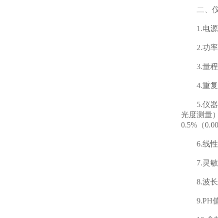
二、仪
1.电源：
2.功率
3.量程及分
4.重复性
5.仪器稳
光度测量）
0.5%（0
6.线性误
7.灵敏度：红
8.波长范围
9.PH值（