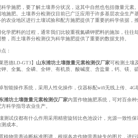
学施肥，要了解土壤养分状况，这其中自然也包括微量元素。
因地施肥。土壤养分检测仪目前已广泛应用于许多基层农业生产
多的农业地区进行土壤试验和配方施肥提供了重要的科学依据，
学肥料的过程，通常我们比较重视氮磷钾肥料的施加，往往却
调整，而土壤养分检测仪为科学施肥提供了重要的数据支持。
点：
德LD-GT3】
山东潍坊土壤微量元素检测仪厂家
可检测土壤
效钾、全氮、全磷、全钾、有机质、酸碱度、含盐量，钙、镁、
能操作系统，采用人性化操作，仪器标配wifi无线上传、4G
东潍坊土壤微量元素检测仪厂家
内置作物施肥系统，可对百余种
配方科学指导农业生产。
测试仪都有什么作用采用精密旋转比色池设计，光源一致性保证
检测成本。
植物营养诊断标准图谱，根据各农作物营养缺失的图片，进行