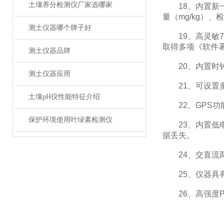
土壤养分检测仪厂家选哪家
18、内置新一
量（mg/kg）
测土仪器哪个牌子好
19、高灵敏7
取得多项《软件
测土仪器品牌
20、内置时钟
测土仪器应用
21、可设置多
土壤pH仪性能特征介绍
22、GPS功
保护环境使用叶绿素检测仪
23、内置低电
据丢失。
24、交直流两
25、仪器具有
26、高强度P