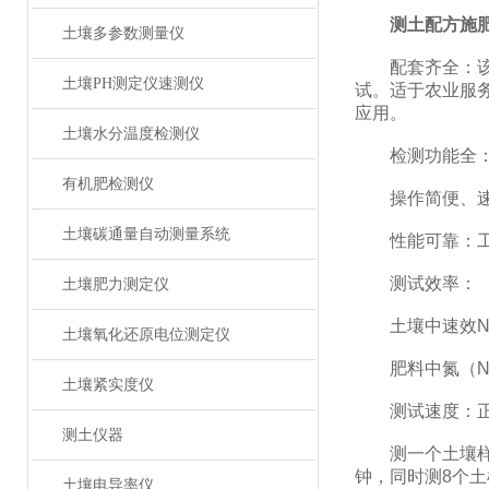
测土配方施
土壤多参数测量仪
配套齐全：该仪
土壤PH测定仪速测仪
试。适于农业服
应用。
土壤水分温度检测仪
检测功能全：测
有机肥检测仪
操作简便、速度
土壤碳通量自动测量系统
性能可靠：工作稳
测试效率：
土壤肥力测定仪
土壤中速效N、
土壤氧化还原电位测定仪
肥料中氮（N）
土壤紧实度仪
测试速度：正常
测土仪器
测一个土壤样品（
钟，同时测8个土
土壤电导率仪