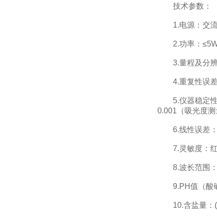
技术参数：
1.电源：交流2
2.功率：≤5
3.量程及分辨率：
4.重复性误差：
5.仪器稳定性：
0.001（吸光度
6.线性误差：≤
7.灵敏度：红光≥4.
8.波长范围：红光：
9.PH值（酸碱度
10.含盐量：(1)