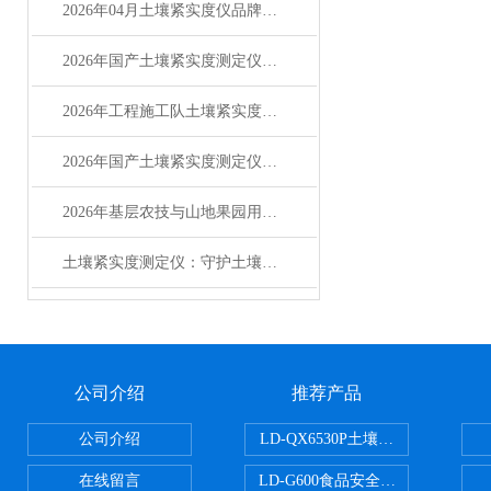
2026年04月土壤紧实度仪品牌排行榜Top3：哪个好？优缺点评价
2026年国产土壤紧实度测定仪主流品牌竞争力分析
2026年工程施工队土壤紧实度测定仪优选品牌服务商推荐
2026年国产土壤紧实度测定仪选型参考指南
2026年基层农技与山地果园用国产土壤紧实度测定仪选型指南行业分析
土壤紧实度测定仪：守护土壤通气性与作物根系的 “诊断专家”
公司介绍
推荐产品
公司介绍
LD-QX6530P土壤氧化还原电位
在线留言
LD-G600食品安全检测仪