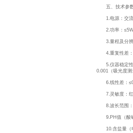
五、技术参
1.电源：交流2
2.功率：≤5
3.量程及分辨率：
4.重复性差：≤0
5.仪器稳定性：
0.001（吸光度
6.线性差：≤0.
7.灵敏度：红光≥4.
8.波长范围：红光：
9.PH值（酸碱度
10.含盐量（电导