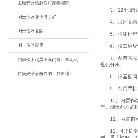
土壤养分检测仪厂家选哪家
3、12个旋转
测土仪器哪个牌子好
4、采用高精度
测土仪器品牌
5、检测过程中
测土仪器应用
6、仪器标配wi
7、配有智慧云
如何检测鸡蛋里面的抗生素现状
视化分析。
拉曼光谱分析仪的工作原理：光与物质的奇妙互动
8、仪器配同时
9、可用手机随
10、内置作物
产。测土配方施
11、内置植物
12、4波长专
别，重现性好，