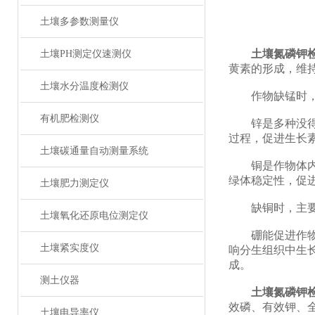
土壤多参数测量仪
土壤氮磷钾
土壤PH测定仪速测仪
黄素的形成，维
土壤水分温度检测仪
作物缺锰时，首
有机肥检测仪
锌是多种没得组
过程，促进生长
土壤碳通量自动测量系统
铜是作物体内多
绿体稳定性，促
土壤肥力测定仪
缺铜时，主要是
土壤氧化还原电位测定仪
硼能促进作物体
土壤紧实度仪
响分生组织中生
成。
测土仪器
土壤氮磷钾
效磷、有效钾、
土壤电导率仪