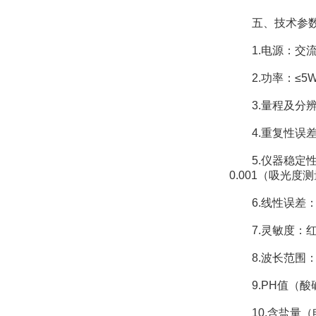
五、技术参
1.电源：交流2
2.功率：≤5
3.量程及分辨率：
4.重复性误差：≤
5.仪器稳定性：
0.001（吸光度
6.线性误差：≤0
7.灵敏度：红光≥4.
8.波长范围：红光：
9.PH值（酸碱度
10.含盐量（电导