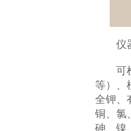
仪器
可检测
等）、
全钾、
铜、氯
砷、镍