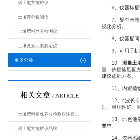
测土配方施肥仪
6、仪器标配wi
土壤养分检测仪
7、配有智慧云
视化分析。
土壤肥料养分检测仪​
8、仪器配同时
土壤微量元素测定仪
9、可用手机随
更多分类
10、
测量土
量，依据施肥配
建议施肥方案。
11、内置植物
相关文章
/ ARTICLE
12、4波长专
别，重现性好，
土壤肥料植株养分检测仪注意事项
13、比色池部
要求。
测土配方施肥仪品牌
14、仪器系统