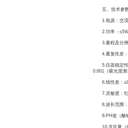
五、技术参
1.电源：交流2
2.功率：≤5
3.量程及分辨率：
4.重复性差：≤0
5.仪器稳定性：
0.001（吸光度
6.线性差：≤0.
7.灵敏度：红光≥4.
8.波长范围：红光：
9.PH值（酸碱度
10.含盐量（电导