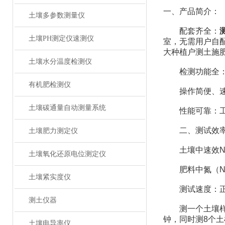
一、产品简介：
土壤多参数测量仪
配套齐全：
土壤PH测定仪速测仪
室，无需用户自
大种植户测土施
土壤水分温度检测仪
检测功能全：测
有机肥检测仪
操作简便、速度
土壤碳通量自动测量系统
性能可靠：工作稳
二、测试效
土壤肥力测定仪
土壤中速效N、
土壤氧化还原电位测定仪
肥料中氮（N）
土壤紧实度仪
测试速度：正常
测土仪器
测一个土壤样品（
钟，同时测8个土
土壤电导率仪