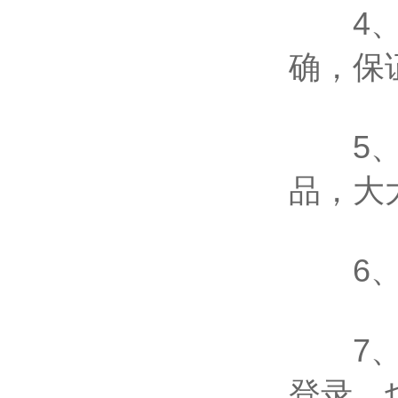
4、采
确，保
5、1
品，大
6、采
7、具
登录，