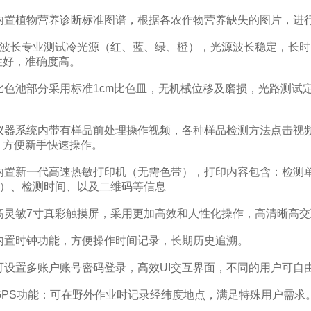
置植物营养诊断标准图谱，根据各农作物营养缺失的图片，进
波长专业测试冷光源（红、蓝、绿、橙），光源波长稳定，长时
性好，准确度高。
色池部分采用标准1cm比色皿，无机械位移及磨损，光路测试
器系统内带有样品前处理操作视频，各种样品检测方法点击视频
，方便新手快速操作。
置新一代高速热敏打印机（无需色带），打印内容包含：检测单
kg）、检测时间、以及二维码等信息
灵敏7寸真彩触摸屏，采用更加高效和人性化操作，高清晰高交
置时钟功能，方便操作时间记录，长期历史追溯。
设置多账户账号密码登录，高效UI交互界面，不同的用户可自
PS功能：可在野外作业时记录经纬度地点，满足特殊用户需求