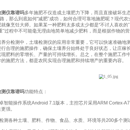
检测仪靠谱吗
多年施肥不仅造成土壤肥力下降，而且直接破坏生
之路，那么到底如何“减肥"成功，如何合理可靠地施肥呢？现代农
肥就像烹饪大师。如果某一种肥料太多或太少都是“不讨人喜欢的"
重"过程中不可能毫无理由地简单地减少肥料，而是根据作物的营
分检测中，土壤检测仪的应用非常重要，它可以快速准确地测
进行合理的施肥操作，确保土壤养分始终处于良好状态，让庄稼
实现肥料的零增长、产量的可持续增长。总之，在整个施肥工作
学的施肥方法，都是农民实现合理施肥和持续增产的重要内容。
检测仪靠谱吗
功能特点：
操作系统Android 7.1版本，主控芯片采用ARM Cortex-A
性更强。
测各种土壤、肥料、作物、食品、水质、环境等共200多个测