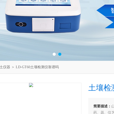
土仪器
＞ LD-GT60土壤检测仪靠谱吗
土壤检
简要描述：
药、器、仪