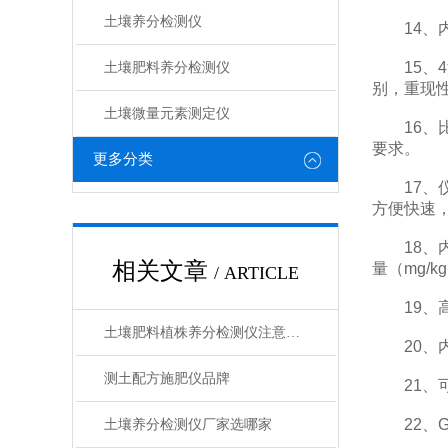
土壤养分检测仪
14、内
15、4
土壤肥料养分检测仪​
别，重现
土壤微量元素测定仪
16、比
要求。
更多分类
17、仪
方便快速
18、内
相关文章
量（mg/
/ ARTICLE
19、高
土壤肥料植株养分检测仪注意事项
20、内
测土配方施肥仪品牌
21、可
22、G
土壤养分检测仪厂家选哪家