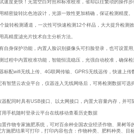
速度更快！无需空白对照和标准校准，省却以往繁琐的操作步
精密旋转比色池设计，光源一致性更加精确，保证检测精度。
个旋转检测通道，一次性可快速检测12个样品，大大提升检测
高精度滤光片技术自主分析方法。
自身保护功能，内置人脸识别摄像头可扫脸登录，也可设置用
过程中内置校准功能，智能恒流稳压，光强自动校准，确保检
配wifi无线上传、4G联网传输、GPRS无线远传，快速上传
有智慧云农业平台，仪器连入无线网络后，可将检测数据可选择
器配同时具有USB接口、以太网接口，内置大容量内存，并可
用手机随时登录云平台在线移动查看历史数据
置作物专家施肥系统，可对百余种全国农业经济作物、果树等的
配方施肥结果可打印，打印内容包含：作物种类、肥料种类、目