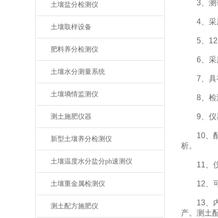
3、测试
土壤盐分检测仪
4、采用
土壤取样设备
5、12
肥料养分检测仪
6、采用
土壤水分测量系统
7、具有
土壤墒情监测仪
8、检测
9、仪器标
测土施肥仪器
10、配
新型土壤养分检测仪
析。
土壤温度水分盐分ph速测仪
11、仪
12、可
土壤重金属检测仪
13、内
测土配方施肥仪
产。测土