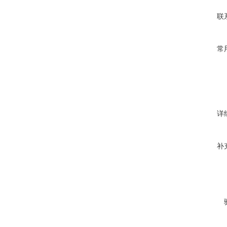
联
常
详
补