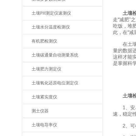
土壤
土壤PH测定仪速测仪
走“减肥"
吃饭，堆
土壤水分温度检测仪
此，在“减
有机肥检测仪
在土壤养
量的数据
土壤碳通量自动测量系统
这样才能
是掌握科
土壤肥力测定仪
土壤氧化还原电位测定仪
土壤
土壤紧实度仪
1、安卓智能
测土仪器
速，稳定
土壤电导率仪
2、可检