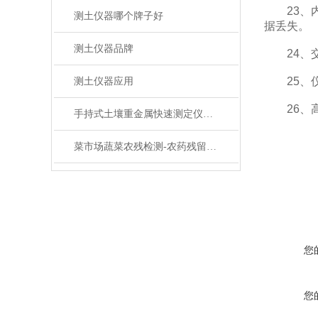
23、内
测土仪器哪个牌子好
据丢失。
测土仪器品牌
24、交
25、仪
测土仪器应用
26、高
手持式土壤重金属快速测定仪主要特征及优势
菜市场蔬菜农残检测-农药残留分析仪
您
您