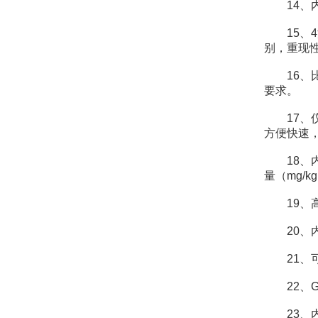
14、内
15、4
别，重现
16、比
要求。
17、仪
方便快速
18、内
量（mg/
19、高
20、内
21、可
22、G
23、内