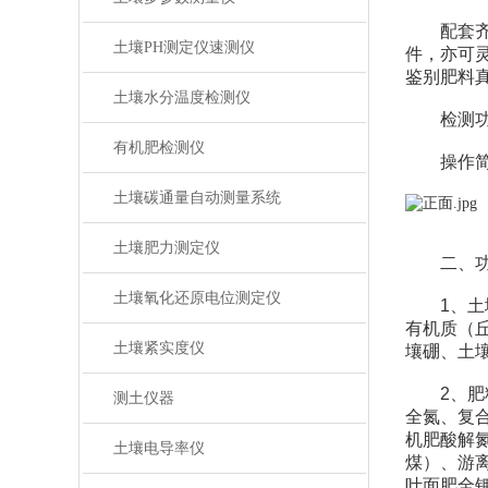
配套齐
土壤PH测定仪速测仪
件，亦可
鉴别肥料
土壤水分温度检测仪
检测功能
有机肥检测仪
操作简便
土壤碳通量自动测量系统
土壤肥力测定仪
二、功能
土壤氧化还原电位测定仪
1、土壤
有机质（
土壤紧实度仪
壤硼、土
2、肥料
测土仪器
全氮、复
机肥酸解
土壤电导率仪
煤）、游
叶面肥全