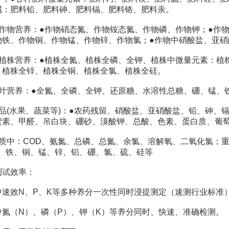
属：肥料铅、肥料砷、肥料镉、肥料铬、肥料汞。
物营养：●作物硝态氮、作物铵态氮、作物磷、作物钾；●作物
物铁、作物铜、作物锰、作物锌、作物氯；●作物中硝酸盐、亚硝
株营养：●植株全氮、植株全磷、全钾、植株中微量元素：植株
、植株全锌、植株全铜、植株全氯、植株全硅。
营养：●全氮、全磷、全钾、还原糖、水溶性总糖、硼、锰、铁
(水果、蔬菜等)：●农药残留、硝酸盐、亚硝酸盐、铅、砷、
蜜素、甲醛、吊白块、硼砂、溴酸钾、总酸、色素、蛋白质、葡
中：COD、氨氮、总磷、总氮、余氯、溶解氧、二氧化氯；重
H、铁、铜、锰、锌、铝、硼、氯、硫、硅等
试效率：
效N、P、K等多种养分一次性同时浸提测定（速测行业标准
（N）、磷（P）、钾（K）等养分同时、快速、准确检测。