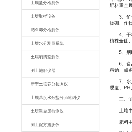
土壤盐分检测仪
肥料重金
土壤取样设备
3、鲜作
物硼、作
肥料养分检测仪
4、干植
植株全硼
土壤水分测量系统
5、烟叶
土壤墒情监测仪
6、食品
精钠、甜
测土施肥仪器
7、水质
新型土壤养分检测仪
硬度、P
土壤温度水分盐分ph速测仪
三、测
土壤中速
土壤重金属检测仪
肥料中氮
测土配方施肥仪