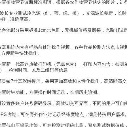
置植物营养诊断标准图谱，根据各农作物营养缺失的图片，进
波长专业测试冷光源（红、蓝、绿、橙），光源波长稳定，长时
性好，准确度高。
色池部分采用标准1cm比色皿，无机械位移及磨损，光路测试
器系统内带有样品前处理操作视频，各种样品检测方法点击视频
，方便新手快速操作。
置新一代高速热敏打印机（无需色带），打印内容包含：检测单
kg）、检测时间、以及二维码等信息
灵敏7寸真彩触摸屏，采用更加高效和人性化操作，高清晰高交
置时钟功能，方便操作时间记录，长期历史追溯。
设置多账户账号密码登录，高效UI交互界面，不同的用户可自
PS功能：可在野外作业时记录经纬度地点，满足特殊用户需求
置低电压提示功能，可在检测时明确电量，避免测试数据偏移，