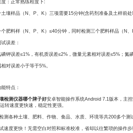
：正常熟练程度下:
样品（N、P、K）三项需要15分钟(含药剂准备及土样前处理
肥料样（N、P、K）≤40分钟，同时检测三个肥料样品（N、P
试误差：
钾误差≤1%，有机质误差≤2%，微量元素相对误差≤5%；氮磷
对误差小于等于5%。
能特点：
壤检测仪器哪个牌子好
安卓智能操作系统Android 7.1版本，主控
hz，运转速度更快速，稳定性更强。
测各种土壤、肥料、作物、食品、水质、环境等共200多个测
速度更快！无需空白对照和标准校准，省却以往繁琐的操作步