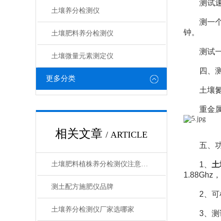
测试速度
土壤养分检测仪
测一个土壤
钟。
土壤肥料养分检测仪​
测试一个
土壤微量元素测定仪
四、测
更多分类
土壤氮磷
重金属相
相关文章
/ ARTICLE
五、功
土壤肥料植株养分检测仪注意事项
1、
土
1.88G
测土配方施肥仪品牌
2、可检
土壤养分检测仪厂家选哪家
3、测试