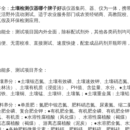
全：
土壤检测仪器哪个牌子好
该仪器集药、器、仪为一体，携
灵活野外流动测试。适于农业服务部门或农资经销商、高教院校
真假及环保检测应用。
全：测试项目国内外全面，除标配试剂外，其他各类药剂均可
、无需校准、直接测试、速度快捷，配套成品药剂开瓶即用，
多、测试项目齐全：
养分：●土壤铵态氮、土壤有效磷、土壤速效钾、土壤硝态氮、
丘林法）、土壤有机质（浸提法）、PH值、含盐量、水分。●土
壤铁、土壤铜、土壤锰、土壤锌、土壤氯；●土壤重金属：土壤
养分：●单质肥：氮肥中铵态氮、肥料硝态氮、尿素氮、缩二脲
合肥全磷、复合肥全钾；●有机肥全氮、有机肥全磷、有机肥全
氮、有机质；●水溶性腐植酸（风化煤）、水溶性腐植酸（褐煤
离态腐植酸（褐煤）、游离态腐植酸（泥炭）；●水溶肥全氮、水
钾；●各种肥料微量元素：肥料钙、肥料镁、肥料硫、肥料硅、肥