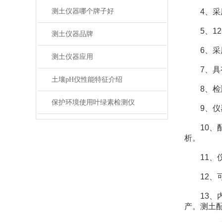
测土仪器哪个牌子好
4、采用
5、12
测土仪器品牌
6、采用
测土仪器应用
7、具有
土壤pH仪性能特征介绍
8、检测
保护环境使用叶绿素检测仪
9、仪器标
10、配
析。
11、仪
12、可
13、内
产。测土