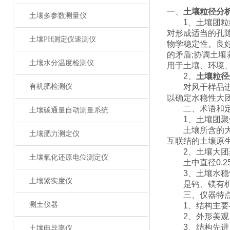
一、
土壤粒径分
土壤多参数测量仪
1、土壤团粒结
对形成适当的孔
土壤PH测定仪速测仪
物学稳定性。良
的矛盾;协调土
土壤水分温度检测仪
用于土壤、环境
2、
土壤粒径
有机肥检测仪
对风干样品进行
以确定水稳性大
二、术语和
土壤碳通量自动测量系统
1、土壤团聚
土壤所含的大小
土壤肥力测定仪
互联结的土壤原
2、土壤大团
土壤氧化还原电位测定仪
土中直径0.25
3、土壤水稳
土壤紧实度仪
是钙、镁有机质
三、仪器特
测土仪器
1、结构主要有
2、外形美观，
3、结构先进，
土壤电导率仪