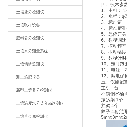
四、技术参
1、主机：长450
土壤盐分检测仪
2、水桶：φ200
3、标准筛：Φ1
土壤取样设备
4、标准筛孔径(选
5、急停开关
肥料养分检测仪
6、数显调速器
7、振动频率：0
土壤水分测量系统
8、振动幅度：
9、数显计时器
10、定时范围：
土壤墒情监测仪
11、电源：220
12、漏电保护
测土施肥仪器
五、仪器配
主机 1台
新型土壤养分检测仪
不锈钢水桶 
振荡架 1个
土壤温度水分盐分ph速测仪
挂架 4个
筛子 4套(选配
土壤重金属检测仪
5mm;3mm;2mm