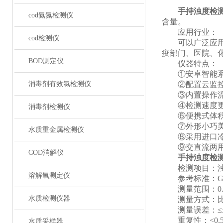
手持浊度检
cod氨氮检测仪
含量。
应用行业：
cod检测仪
可以广泛应用于
疫部门、医院、
BOD测定仪
仪器特点：
①安卓智能系统
消毒剂有效氯检测仪
②配置云监控平
③内置操作流程
④检测速度更快
消毒剂检测仪
⑥便携式体积小
⑦外形小巧美观
水质重金属检测仪
⑧采用进口冷光
⑨交直流两用，
COD消解仪
手持浊度检
检测项目：
溶解氧测定仪
参考标准：GB13
测量范围：0.5~3
水质检测仪器
测量方式：比
测量误差：≤±
重复性：<0.5
水质采样器