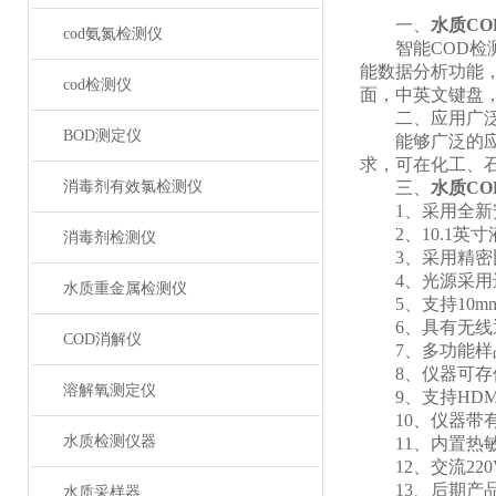
一、
水质C
cod氨氮检测仪
智能COD检测仪
能数据分析功能，
cod检测仪
面，中英文键盘
二、应用广
BOD测定仪
能够广泛的应用
求，可在化工、
消毒剂有效氯检测仪
三、
水质C
1、采用全新安
2、10.1英
消毒剂检测仪
3、采用精密比
4、光源采用进
水质重金属检测仪
5、支持10mm
6、具有无线通讯
COD消解仪
7、多功能样品
8、仪器可
存
溶解氧测定仪
9、支持HDM
10、仪器带有
水质检测仪器
11、内置热敏
12、交流220
13、后期产品
水质采样器