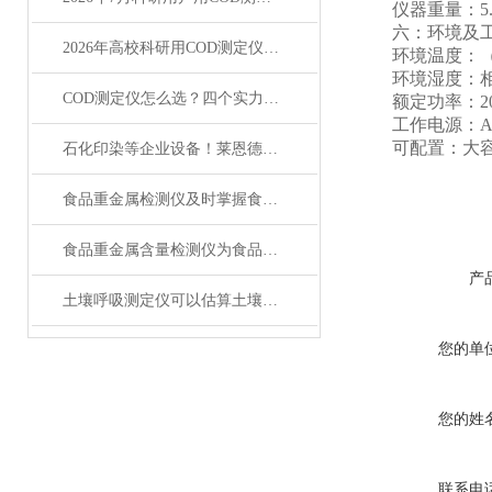
仪器重量：5.
六：环境及工
2026年高校科研用COD测定仪怎么选？分层选型指南
环境温度：（5 
环境湿度：相对
COD测定仪怎么选？四个实力品牌优势全解析
额定功率：2
工作电源：AC22
可配置：大容
石化印染等企业设备！莱恩德COD测定仪强势推荐
食品重金属检测仪及时掌握食品质量情况
食品重金属含量检测仪为食品安全保障体系提供技术保障
产
土壤呼吸测定仪可以估算土壤碳通量吗
您的单
您的姓
联系电