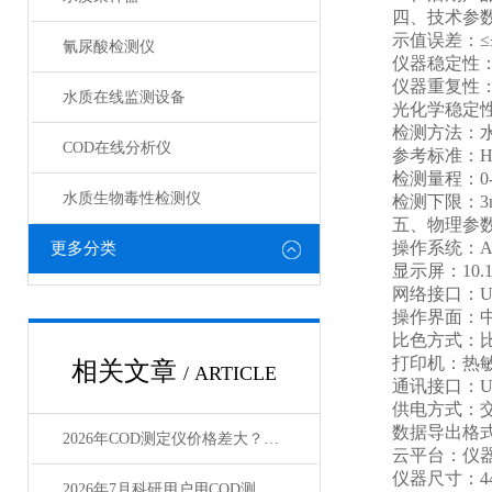
四、技术参
示值误差：≤±
氰尿酸检测仪
仪器稳定性：＜
仪器重复性：＜
水质在线监测设备
光化学稳定性：2
检测方法：水
COD在线分析仪
参考标准：HJ/T3
检测量程：0-15
水质生物毒性检测仪
检测下限：3m
五、物理参
操作系统：Andro
更多分类
显示屏：10.
网络接口：USB2
操作界面：中文
比色方式：比
打印机：热敏
相关文章
/ ARTICLE
通讯接口：USB
供电方式：交流
数据导出格式：E
2026年COD测定仪价格差大？从4500到16800全解析
云平台：仪器带
仪器尺寸：444 x 
2026年7月科研用户用COD测定仪怎么选？实测选型指南