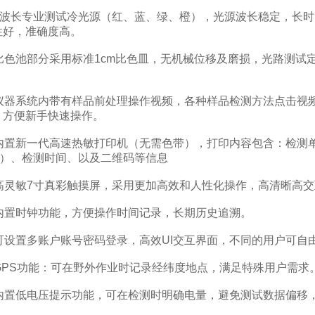
波长专业测试冷光源（红、蓝、绿、橙），光源波长稳定，长时
性好，准确度高。
色池部分采用标准1cm比色皿，无机械位移及磨损，光路测试
器系统内带有样品前处理操作视频，各种样品检测方法点击视频
，方便新手快速操作。
置新一代高速热敏打印机（无需色带），打印内容包含：检测单
kg）、检测时间、以及二维码等信息
灵敏7寸真彩触摸屏，采用更加高效和人性化操作，高清晰高交
置时钟功能，方便操作时间记录，长期历史追溯。
设置多账户账号密码登录，高效UI交互界面，不同的用户可自
PS功能：可在野外作业时记录经纬度地点，满足特殊用户需求
置低电压提示功能，可在检测时明确电量，避免测试数据偏移，