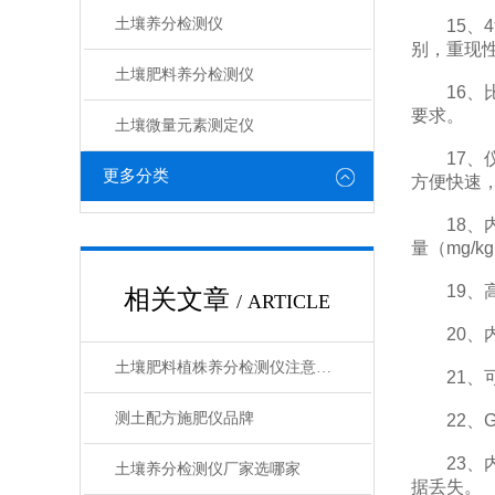
土壤养分检测仪
15、4
别，重现
土壤肥料养分检测仪​
16、比
要求。
土壤微量元素测定仪
17、仪
更多分类
方便快速
18、内
量（mg/
19、高
相关文章
/ ARTICLE
20、内
土壤肥料植株养分检测仪注意事项
21、可
测土配方施肥仪品牌
22、G
23、内
土壤养分检测仪厂家选哪家
据丢失。