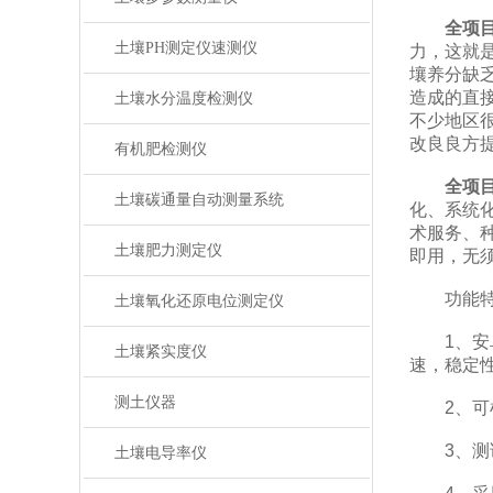
全项
土壤PH测定仪速测仪
力，这就
壤养分缺
造成的直
土壤水分温度检测仪
不少地区
改良良方
有机肥检测仪
全项
土壤碳通量自动测量系统
化、系统
术服务、
土壤肥力测定仪
即用，无
功能特
土壤氧化还原电位测定仪
1、安卓智能
土壤紧实度仪
速，稳定
测土仪器
2、可检
3、测试
土壤电导率仪