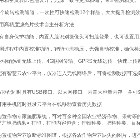
精密旋转比色池设计，光源一致性更加精确，保证检测精度。
个旋转检测通道，一次性可快速检测12个样品，大大提升检测
高精度滤光片技术自主分析方法
自身保护功能，内置人脸识别摄像头可扫脸登录，也可设置用
过程中内置校准功能，智能恒流稳压，光强自动校准，确保检
配wifi无线上传、4G联网传输、GPRS无线远传，快速上传
有智慧云农业平台，仪器连入无线网络后，可将检测数据可选择
器配同时具有USB接口、以太网接口，内置大容量内存，并可
用手机随时登录云平台在线移动查看历史数据
置作物专家施肥系统，可对百余种全国农业经济作物、果树等的
配方施肥结果可打印，打印内容包含：作物种类、肥料种类、目
置植物营养诊断标准图谱，根据各农作物营养缺失的图片，进