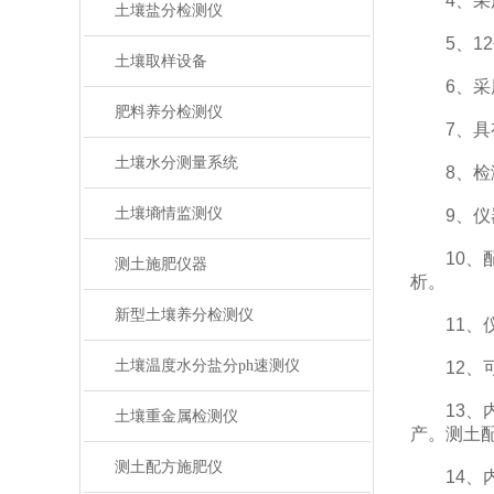
4、采用
土壤盐分检测仪
5、12
土壤取样设备
6、采用
肥料养分检测仪
7、具有
土壤水分测量系统
8、检测
土壤墒情监测仪
9、仪器标
10、配
测土施肥仪器
析。
新型土壤养分检测仪
11、仪
土壤温度水分盐分ph速测仪
12、可
13、内
土壤重金属检测仪
产。测土
测土配方施肥仪
14、内