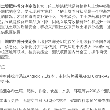
目土壤肥料养分测定仪
其实，给土壤施肥就是将植物从土壤中摄
是施肥的意义。要实现科学施肥，了解土壤养分状况是一个很基
乏的情况，才能知道需要补充什么，补充多少。由于农药和肥料
接后果就是粮食产量品质下降，因此采取有效措施评估和提升土
很重视土壤的质量安全，积极采用测土仪来开展土壤养分检测，
提供数据依据。
目土壤肥料养分测定仪
土壤肥料养分测定仪的应用缓解了全国各
化、信息化、数据化提供可靠依据。广泛应用于各级农业试验中
种植基地等领域。检测功能全，测试项目国内外全面，操作简便
须配置。
点：
操作系统Android 7.1版本，主控芯片采用ARM Cortex-A
性更强。
测各种土壤、肥料、作物、食品、水质、环境等共200多个测
速度更快！无需空白对照和标准校准，省却以往繁琐的操作步