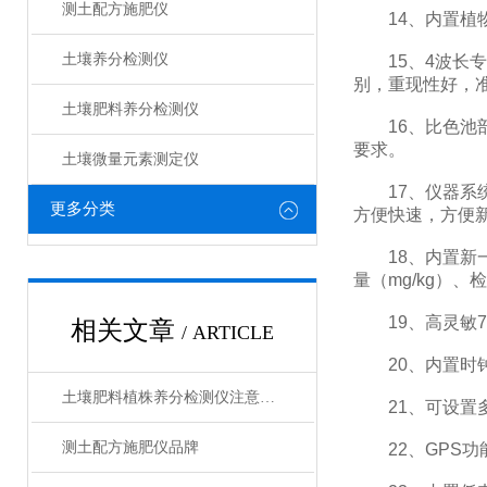
测土配方施肥仪
14、内置植物
土壤养分检测仪
15、4波长专
别，重现性好，
土壤肥料养分检测仪​
16、比色池部
要求。
土壤微量元素测定仪
17、仪器系统
更多分类
方便快速，方便
18、内置新一
量（mg/kg）
19、高灵敏7
相关文章
/ ARTICLE
20、内置时钟
土壤肥料植株养分检测仪注意事项
21、可设置多
测土配方施肥仪品牌
22、GPS功