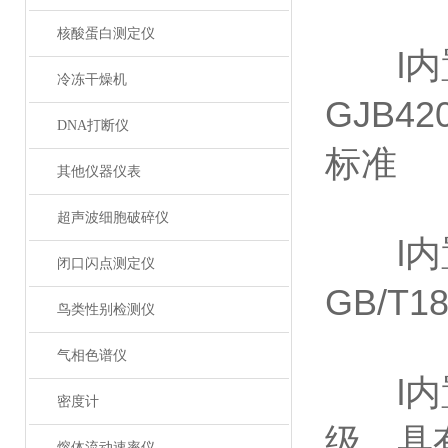
核酸蛋白测定仪
l内置I
冷冻干燥机
GJB4
DNA打断仪
标准
其他仪器仪表
超声波细胞破碎仪
l内置校
闭口闪点测定仪
GB/T
鸟类性别检测仪
气相色谱仪
l内置
密度计
级，具
熔体流动速率仪