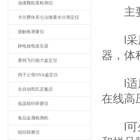
油液颗粒度检测仪
主要
卡尔费休库仑法微量水分测定仪
接触角测量仪
l采用
静电放电发生器
器，体
赛鸽飞行能力鉴定仪
鸽子公母DNA鉴定仪
l适用
全自动凯氏定氮仪
在线高
低温组织研磨仪
食品金属检测机
l可外
组织研磨仪