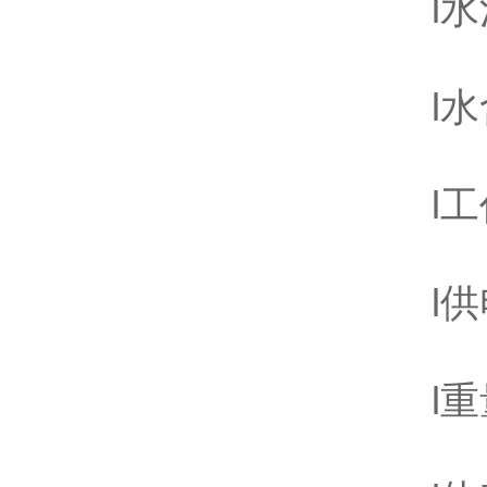
l水活性
l水含量
l工作
l供电：
l重量：