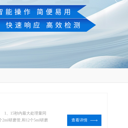
1、15秒内最大处理量同
ml研磨管,和12个5ml研磨
查看详情
屏显示,可以方便直观的操