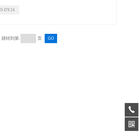
D-DY24
页 跳转到第
页