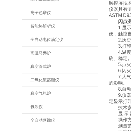
触摸屏技
仪器具有
离子色谱仪
ASTM D9
闪点
智能热解析仪
1.显示器
便，触控
全自动电位滴定仪
2.历史数
3.打印
4.温度
高温马弗炉
确、稳定
5.点火
真空管式炉
6.闪火
7.大气
二氧化硫蒸馏仪
的影响。
8.自动
真空气氛炉
9.仪器按
定显示打
氮吹仪
技术参
显 示 器
操作方
全自动蒸馏仪
测量范围