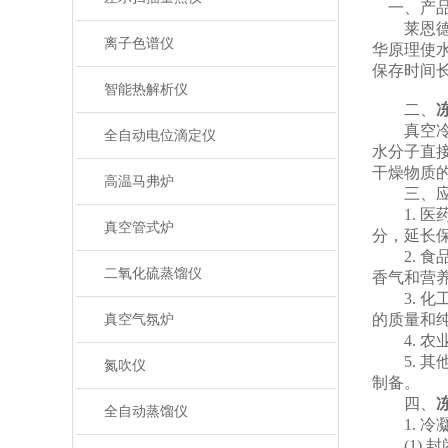
一、产品
莱恩德冷
离子色谱仪
华原理使
保存时间
智能热解析仪
‌
二、
真空冷冻
全自动电位滴定仪
水分子直
干燥物质
高温马弗炉
三、应
1. ‌
真空管式炉
分，延长
2. ‌
二氧化硫蒸馏仪
香气和营
3. ‌
的质量和
真空气氛炉
4. ‌
5. ‌
氮吹仪
制备。
四、
全自动蒸馏仪
1. 冷
(1) 