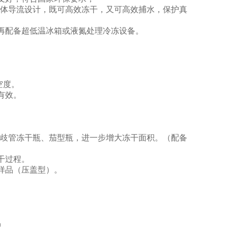
的气体导流设计，既可高效冻干，又可高效捕水，保护真
再配备超低温冰箱或液氮处理冷冻设备。
。
空度。
有效。
扩展多歧管冻干瓶、茄型瓶，进一步增大冻干面积。（配备
干过程。
样品（压盖型）。
易