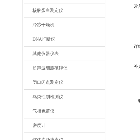
常
核酸蛋白测定仪
冷冻干燥机
DNA打断仪
详
其他仪器仪表
补
超声波细胞破碎仪
闭口闪点测定仪
鸟类性别检测仪
气相色谱仪
密度计
熔体流动速率仪