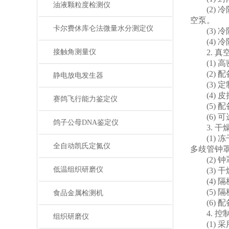
油液颗粒度检测仪
(2) 冷
空泵。
卡尔费休库仑法微量水分测定仪
(3) 
(4) 冷
接触角测量仪
2. 真
(1) 高
(2) 
静电放电发生器
(3) 定
(4) 
赛鸽飞行能力鉴定仪
(5) 配
(6) 
鸽子公母DNA鉴定仪
3. 干
(1) 冻
全自动凯氏定氮仪
多歧管钟
(2) 
低温组织研磨仪
(3) 
(4) 
(5) 
食品金属检测机
(6) 
4. 控
组织研磨仪
(1) 