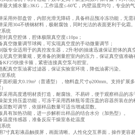
阱最大捕水量≥3KG，工作温度≤-60℃，内壁温度均匀，专业
冷阱采用外部盘管，内部光滑无障碍，具备样品预冷冻功能，无需
阱采用304不锈钢材料，极耐腐蚀，同时光洁的表面更利于化霜
空系统
密封真空腔体，腔体极限真空度≤10pa；
配备真空微量调节球阀，可实现真空度的手动微量调节；
制版专业适用于的真控发生器，2升/秒的抽速迅速保证腔体的真
皮拉尼真空测量规，更准备的测量腔室内的压力，保证真空值准确
备KF25快接卡箍，紧密连接真空泵与腔室。
可选配真空泵油雾过滤器，保证实验室环境，降低油雾污染。
燥室系统
干面积最大0.19m²（普通型），物料盘尺寸φ200mm。支持
罩）
钟罩采用高度透明材质打造，耐腐蚀、不易碎，便于观察样品的冻
干燥架支持压盖功能，可冻干采用西林瓶等需压盖的容器所装在的
隔板层数可调节，依据样品数量可适当增减层数。
隔板具有加热功能，进一步解析出样品的结合水分（加热型）。
配备温度传感器，准备反应干燥室各处温度
制系统
采用7寸真彩液晶触摸屏，画面清晰。人性化交互界面，操作更容