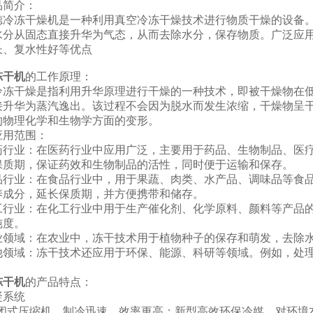
简介：
冻干燥机是一种利用真空冷冻干燥技术进行物质干燥的设备。
水分从固态直接升华为气态，从而去除水分，保存物质。广泛应
长、复水性好等优点
冻干机
的工作原理：
干燥是指利用升华原理进行干燥的一种技术，即被干燥物在低
接升华为蒸汽逸出。该过程不会因为脱水而发生浓缩，干燥物呈
的物理化学和生物学方面的变形。
用范围：
医药行业‌：在医药行业中应用广泛，主要用于药品、生物制品、
保质期，保证药效和生物制品的活性，同时便于运输和保存。
食品行业‌：在食品行业中，用于果蔬、肉类、水产品、调味品等
养成分，延长保质期，并方便携带和储存。
化工行业‌：在化工行业中用于生产催化剂、化学原料、颜料等产
纯度。
农业领域‌：在农业中，冻干技术用于植物种子的保存和萌发，去除
其他领域‌：冻干技术还应用于环保、能源、科研等领域。例如，
冻干机
的产品特点：
凝系统
封闭式压缩机，制冷迅速，效率更高；新型高效环保冷媒，对环境