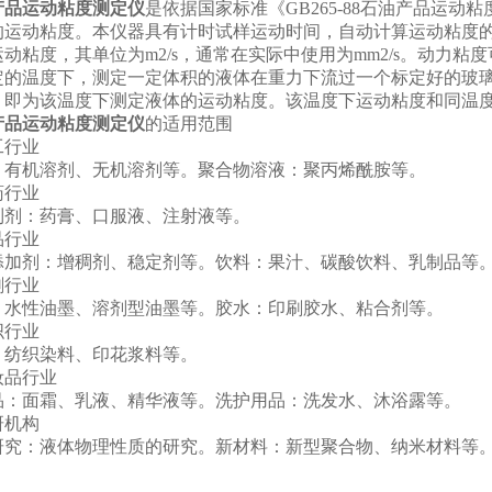
产品运动粘度测定仪
是依据国家标准《GB265-88石油产品运
的运动粘度。本仪器具有计时试样运动时间，自动计算运动粘度
动粘度，其单位为m2/s，通常在实际中使用为mm2/s。动力
定的温度下，测定一定体积的液体在重力下流过一个标定好的玻
，即为该温度下测定液体的运动粘度。该温度下运动粘度和同温
产品运动粘度测定仪
的适用范围
工行业
机溶剂、无机溶剂等。聚合物溶液：聚丙烯酰胺等。
药行业
：药膏、口服液、注射液等。
品行业
剂：增稠剂、稳定剂等。饮料：果汁、碳酸饮料、乳制品等。
刷行业
性油墨、溶剂型油墨等。胶水：印刷胶水、粘合剂等。
织行业
织染料、印花浆料等。
妆品行业
面霜、乳液、精华液等。洗护用品：洗发水、沐浴露等。
研机构
：液体物理性质的研究。新材料：新型聚合物、纳米材料等