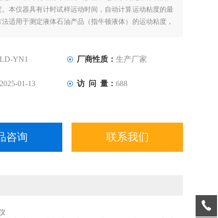
度。本仪器具有计时试样运动时间，自动计算运动粘度的最
方法适用于测定液体石油产品（指牛顿液体）的运动粘度，
/s，通常在实际中使用为mm2/s。动力粘度可由测得的运动
体的密度求得。本方法是在某一恒定的温度下，测定一定体
重力下流过
LD-YN1
厂商性质：
生产厂家
2025-01-13
访 问 量：
688
品咨询
联系我们