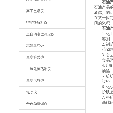
石油
石油产品
离子色谱仪
液体）的运
在某一恒
智能热解析仪
间的乘积
石油
1. 化
全自动电位滴定仪
溶剂：有
2. 制
高温马弗炉
药物制剂
3. 食
真空管式炉
食品添加
4. 印
二氧化硫蒸馏仪
油墨：水
5. 纺
真空气氛炉
染料：纺
6. 化
护肤品：
氮吹仪
7. 科
基础研究
全自动蒸馏仪