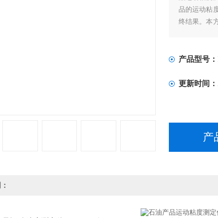
品的运动粘
终结果。本
其单位为m2
粘度乘以液
积的液体在
产品型号：
更新时间：
产
明：