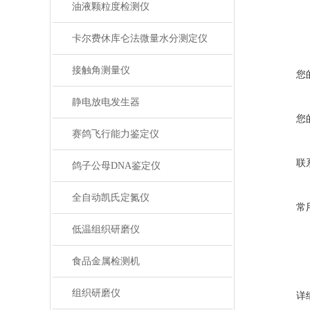
油液颗粒度检测仪
卡尔费休库仑法微量水分测定仪
接触角测量仪
您
静电放电发生器
您
赛鸽飞行能力鉴定仪
联
鸽子公母DNA鉴定仪
全自动凯氏定氮仪
常
低温组织研磨仪
食品金属检测机
组织研磨仪
详