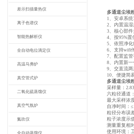
差示扫描量热仪
多通道尘埃
1、安卓系统7
离子色谱仪
2、内置温湿度
3、核心部件光
智能热解析仪
4、按95%置信
5、依照净化级
6、支持wif
全自动电位滴定仪
7、配置监管平
8、内置新一代
高温马弗炉
9、交直流两用
10、便捷简易
真空管式炉
多通道尘埃
采样量：2.83L/mi
二氧化硫蒸馏仪
六粒径通道：0.3，
最大采样浓度：35
真空气氛炉
自净时间：≤10
粒径分布误差a：0.
粒子浓度示值误差
氮吹仪
测量重复相对偏
使用环境：工作环境
全自动蒸馏仪