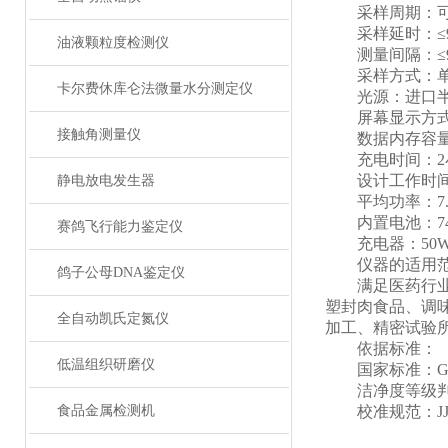
采样周期：可从1
采样延时：≤9
油液颗粒度检测仪
测量间隔：≤99
采样方式：单次
卡尔费休库仑法微量水分测定仪
光源：进口半导体
屏幕显示方式
接触角测量仪
数据内存容量：
充电时间：2
设计工作时间
静电放电发生器
平均功率：7.
内置电池：74Wh
赛鸽飞行能力鉴定仪
充电器：50W（1
仪器的适用范
鸽子公母DNA鉴定仪
满足医药行业（
塑封肉食品、调
全自动凯氏定氮仪
加工、精密试验
依据标准：
低温组织研磨仪
国家标准：GB/
洁净度等级判定标准
食品金属检测机
校准规范：JJF-1