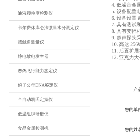
4. 低噪音金
5. 设备配置电
油液颗粒度检测仪
6. 设备设置 
7. 具有测试
卡尔费休库仑法微量水分测定仪
8. 具有变幅
9. 超声探头
接触角测量仪
10. 高达 2
11. 后置扩
静电放电发生器
12. 亚克力
赛鸽飞行能力鉴定仪
鸽子公母DNA鉴定仪
产
全自动凯氏定氮仪
您的单
低温组织研磨仪
食品金属检测机
您的姓