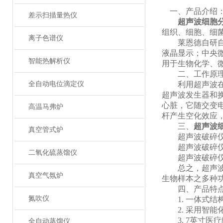
一、产品介绍
差示扫描量热仪
超声波细胞
组织、细胞、细
离子色谱仪
莱恩德自研自产
液晶显示；中央
智能热解析仪
用于生物化学、
二、工作原
全自动电位滴定仪
利用超声波在液
超声波发生器和换
心脏，它随交变电
高温马弗炉
杆产生空化效应
三、
超声波
真空管式炉
超声波破碎仪能
超声波破碎仪是
二氧化硫蒸馏仪
超声波破碎仪能
总之，超声波粉
真空气氛炉
生物样本之多种
四、产品特
氮吹仪
1. 一体式结
2. 采用智能化
3. 7英寸医
全自动蒸馏仪