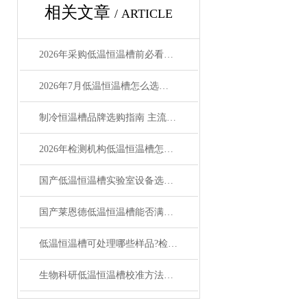
相关文章
/ ARTICLE
2026年采购低温恒温槽前必看的7项检查清单
2026年7月低温恒温槽怎么选？莱恩德高性价比选型测评
制冷恒温槽品牌选购指南 主流优势品牌厂家全推荐
2026年检测机构低温恒温槽怎么选 莱恩德安屿海卓尔海曼对比评测
国产低温恒温槽实验室设备选型，2026高性价比厂家对比测评
国产莱恩德低温恒温槽能否满足科研实验的特殊需求?
低温恒温槽可处理哪些样品?检测精度有多少？厂家分析报告
生物科研低温恒温槽校准方法及校准周期解析