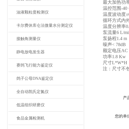
最大加热功
温控范围
-40
油液颗粒度检测仪
温度波动度
±
循环方式
内
卡尔费休库仑法微量水分测定仪
温度分辨率
0
泵流量
6 L/mi
泵扬程
1.4 m
接触角测量仪
噪声
< 78dB
额定电压
AC 
静电放电发生器
功率
1.8 Kw
尺寸
L*W*H ：
赛鸽飞行能力鉴定仪
注：尺寸不包
鸽子公母DNA鉴定仪
全自动凯氏定氮仪
产
低温组织研磨仪
您的单
食品金属检测机