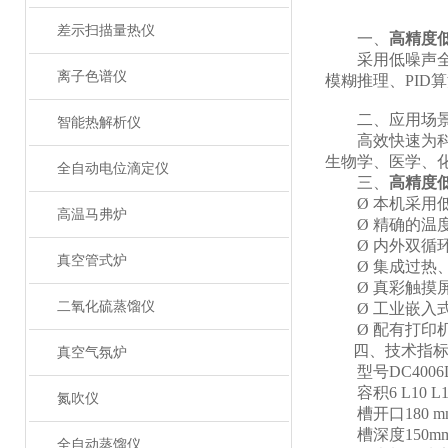
差示扫描量热仪
一、
高精度
采用低噪声全封
离子色谱仪
模糊推理、PI
二、应用场
智能热解析仪
高效快速为科研
生物学、医学、
全自动电位滴定仪
三、
高精度
Ø 本机采用低
高温马弗炉
Ø 精确的温度
Ø 内外双循环
真空管式炉
Ø 集成过热、
Ø 真彩触摸屏
二氧化硫蒸馏仪
Ø 工业嵌入式
Ø 配有打印机
四、技术指
真空气氛炉
型号
DC4006
容积
6 L
10 L
氮吹仪
槽开口
180 
槽深度
150m
全自动蒸馏仪