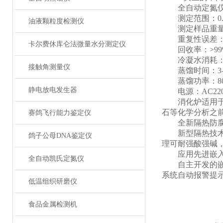
全自动定氮仪
测定范围：0.1-
油液颗粒度检测仪
测定样品重量：固
重复性误差：R
卡尔费休库仑法微量水分测定仪
回收率：>99
冷凝水消耗：约1.
接触角测量仪
蒸馏时间：3-
蒸馏功率：80
静电放电发生器
电源：AC220V±
消化炉适用于食
石等化学分析之
赛鸽飞行能力鉴定仪
全新隔热防腐
新型隔热技术的
鸽子公母DNA鉴定仪
理可耐强酸强碱
应用先进嵌入
全自动凯氏定氮仪
自主开发的嵌入
系统自动报警提
低温组织研磨仪
食品金属检测机