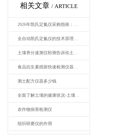
相关文章
/ ARTICLE
2026年凯氏定氮仪采购指南：交货周期、定制方案、厂家推荐与机型选择
全自动凯氏定氮仪的技术原理与应用领域
土壤养分速测仪秒测告诉你土地缺什么
食品抗生素残留快速检测仪器@莱恩德
测土配方仪器多少钱
全面了解土壤的健康状况-土壤养分速测仪
农作物病害检测仪
组织研磨仪的作用