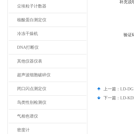
补充说
尘埃粒子计数器
核酸蛋白测定仪
冷冻干燥机
验证
DNA打断仪
其他仪器仪表
超声波细胞破碎仪
闭口闪点测定仪
上一篇：
LD-D
下一篇：
LD-K
鸟类性别检测仪
气相色谱仪
密度计