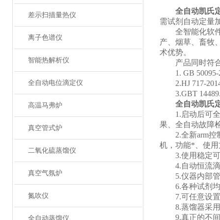
全自动凯氏
差示扫描量热仪
需试剂自动定量
全智能化软件设
离子色谱仪
产、烟草、畜牧
术优势。
智能热解析仪
产品同时符合食
1. GB 5009
全自动电位滴定仪
2.HJ 717-2
3.GBT 1448
全自动凯氏
高温马弗炉
1.启动后可全
果、全自动故障检
真空管式炉
2.全新arm控
机，功能*、使
二氧化硫蒸馏仪
3.使用稳定可
4.自动恒流滴
真空气氛炉
5.仪器内部管
6.各种试剂均
氮吹仪
7.可任意设置
8.蒸馏器采用
9.真正的不间
全自动蒸馏仪