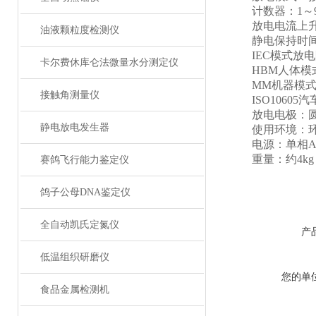
计数器：1～99
放电电流上升时间0
油液颗粒度检测仪
静电保持时间>
IEC模式放电阻容套
卡尔费休库仑法微量水分测定仪
HBM人体模式放电
MM机器模式放电阻
接触角测量仪
ISO10605汽车
放电电极：圆锥
静电放电发生器
使用环境：环境温
电源：单相AC85
重量：约4kg
赛鸽飞行能力鉴定仪
鸽子公母DNA鉴定仪
全自动凯氏定氮仪
产
低温组织研磨仪
您的单
食品金属检测机