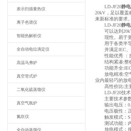
LD-JF20
静电
差示扫描量热仪
20kV，足以覆
来新标准的要求。
离子色谱仪
LD-JF20
静电
可以达到20k
智能热解析仪
现性。易于更换
用于各类半导体
全自动电位滴定仪
并满足IEC、
性能优秀 ：放
结构紧凑:整机轻
高温马弗炉
功能齐全:IE
放电精准:空气
真空管式炉
业内最轻巧的放
高性价比:主要
二氧化硫蒸馏仪
LD-JF20技
主要技术参
真空气氛炉
输出电压：0.1～
电压极性：正或
氮吹仪
触发模式：SING
测试功能：内置
放电模式：接触或气
全自动蒸馏仪