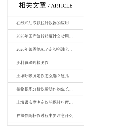
相关文章
/ ARTICLE
在线式油液颗粒计数器的应用场景和选型指南
2026年国产旋转粘度计交货周期及定制化方案解析
2026年莱恩德ATP荧光检测仪选购3个避坑要点
肥料氮磷钾检测仪
土壤呼吸测定仪怎么选？这几个品牌真实测评别错过
植物根系分析仪帮助作物生长管理
土壤紧实度测定仪的探针粗度规格介绍
在操作酶标仪过程中要注意什么