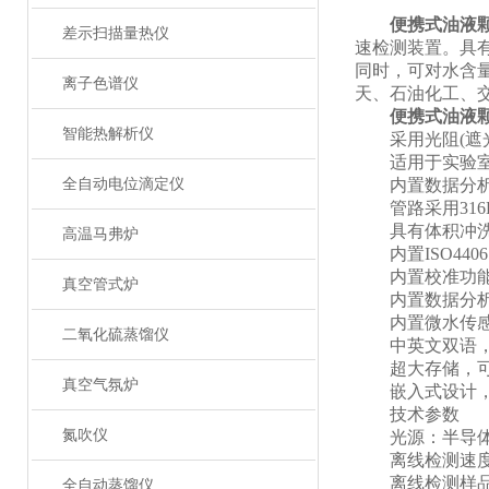
便携式油液
差示扫描量热仪
速检测装置。具
同时，可对水含
离子色谱仪
天、石油化工、
便携式油液
智能热解析仪
采用光阻(遮光
适用于实验室或
全自动电位滴定仪
内置数据分析系
管路采用316L
具有体积冲洗和
高温马弗炉
内置ISO4406、
内置校准功能，可按
真空管式炉
内置数据分析系
内置微水传感
二氧化硫蒸馏仪
中英文双语，一
超大存储，可选
真空气氛炉
嵌入式设计，高
技术参数
氮吹仪
光源：半导体
离线检测速度：5-6
离线检测样品粘度
全自动蒸馏仪