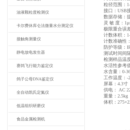
粒径范围：1-5
接口：USB接
油液颗粒度检测仪
数据存储：提供
灵 敏 度：1μm或
卡尔费休库仑法微量水分测定仪
极限重合误差：4
计数体积：1-999
接触角测量仪
计数准确性：误
防护等级：IP
静电放电发生器
测试时间间隔：
检测样品温度：
水活性参考值：0
赛鸽飞行能力鉴定仪
水含量：0-360
工作温度：-20
鸽子公母DNA鉴定仪
屏幕：4.3寸
供电： AC 220V
全自动凯氏定氮仪
重量：2.5kg
体积：275×220
低温组织研磨仪
食品金属检测机