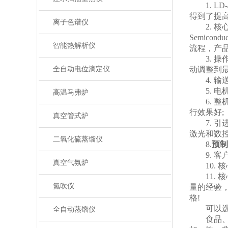
1. LD
得到了提
离子色谱仪
2. 核心电
Semic
智能热解析仪
流程，产品
3. 操
全自动电位滴定仪
动调整到
4. 输送
5. 电
高温马弗炉
6. 整机
行效果好;
真空管式炉
7. 引
激光和数
二氧化硫蒸馏仪
8.
预制
9. 客
真空气氛炉
10. 核
11. 
氮吹仪
量的经验
格!
可以选配
全自动蒸馏仪
食品、药