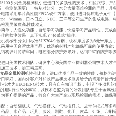
-JS100系列金属检测机引进进口的多频检测技术，相位跟综、
高，检测范围更广，特别对盐分，水分含量高难检测的产品，具备
路采用单片高性能FPGA硬件方案，使用进口优质电子元件【主要选用美国Mic
onductor，Wimma，日本日立、NEC、三洋等公司生产的集
检测灵敏度高;性能稳定;
作简单，人性化功能，自动学习功能，快速学习产品特性，完成
最佳的检测效果，真正实现了“傻瓜式"操作。
机机械部分采用标准SUS304不锈钢，板材厚度多为8毫米厚度
机采用中国台湾优质产品，优选的材料才能确保可靠的使用寿命;
结构设计简洁牢固，电控部分防护效果好，达到IP67的防护等
进进口美国技术团队，研发中心和美国专业探测器公司技术人才
控加工技术，加工精度高。
食品金属检测机
性价比高，进口优质产品一致的性能，价格为进口
户口碑好，国内外客户对和诚产品和技术服务给予
的肯定评价;
心技术为HECHENG
技术，具有自主知识产权，申报了多项
和软
核心团队行业经验丰富，以技术总监为首的研发团队专注于金属检
，为客户提供的产品，符合广大生产企业现场检测的需求，确保客
：自动翻板式、气动摆臂式、气动推杆式、皮带伸缩式等多
品、水产品、玩具、服装、制鞋、化工、皮革、针织、印刷等