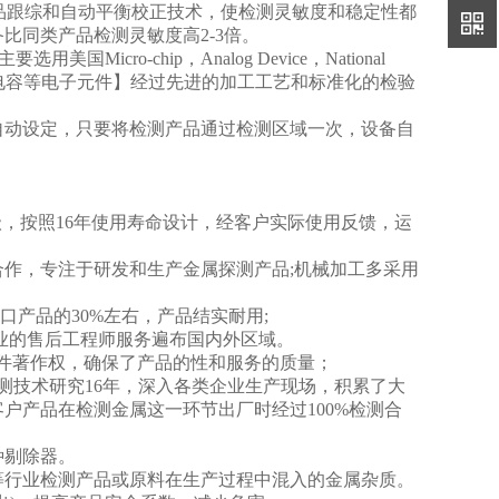
产品跟综和自动平衡校正技术，使检测灵敏度和稳定性都
比同类产品检测灵敏度高2-3倍。
ro-chip，Analog Device，National
成电路、电容等电子元件】经过先进的加工工艺和标准化的检验
自动设定，只要将检测产品通过检测区域一次，设备自
，
级，按照16年使用寿命设计，经客户实际使用反馈，运
合作，专注于研发和生产
金属探测产品;机械加工多采用
产品的30%左右，产品结实耐用;
专业的售后工程师服务遍布国内外区域。
件著作权，确保了产品的
性和服务的质量；
测技术研究16年，深入各类企业生产现场，积累了大
户产品在检测金属这一环节出厂时经过100%检测合
种剔除器。
行业检测产品或原料在生产过程中混入的金属杂质。