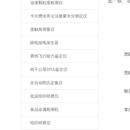
如：铁、
油液颗粒度检测仪
卡尔费休库仑法微量水分测定仪
接触角测量仪
静电放电发生器
您
赛鸽飞行能力鉴定仪
鸽子公母DNA鉴定仪
您
全自动凯氏定氮仪
联
低温组织研磨仪
食品金属检测机
常
组织研磨仪