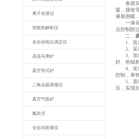
各级实验
凝，接收
离子色谱仪
液易倒吸
一体化蒸
智能热解析仪
点控制防
二、
全自动电位滴定仪
1、批次
2、采用
3、加热
高温马弗炉
好、热辐
4、采用
真空管式炉
控制，单
5、蒸馏
二氧化硫蒸馏仪
压，实现
真空气氛炉
氮吹仪
全自动蒸馏仪