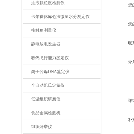
油液颗粒度检测仪
您
卡尔费休库仑法微量水分测定仪
您
接触角测量仪
联
静电放电发生器
赛鸽飞行能力鉴定仪
常
鸽子公母DNA鉴定仪
全自动凯氏定氮仪
低温组织研磨仪
详
食品金属检测机
补
组织研磨仪