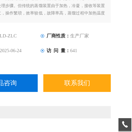
处理步骤。但传统的蒸馏装置由于加热，冷凝，接收等装置
立，操作繁琐，效率较低，故障率高，蒸馏过程中加热温度
终点无法自动判断停止，馏出液易倒吸，相应带来平行性
低等直接影响实验结果的现象等各种弊端。
LD-ZLC
厂商性质：
生产厂家
2025-06-24
访 问 量：
641
品咨询
联系我们