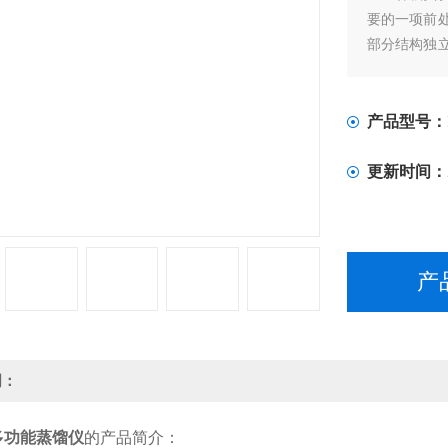
要的一项前
部分结构独
不易控制，
差，回收率
产品型号：
更新时间：
产
明：
多功能蒸馏仪
的产品简介：