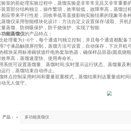
室的前处理实验过程中，蒸馏实验是非常常见且又非常重要的
等装置部分结构独立，操作繁琐，效率较低，故障率高，蒸馏过
，相应带来平行性差，回收率低等直接影响实验结果的现象等各
馏仪采用智能模块化设计：方法自定义设置保存/读取、开机自
过量蒸馏、防倒吸保护，防干烧保护、实现了智能
多功能蒸馏仪
的产品特点：
处理量为1~6个，每个通道均独立控制，并且每个通道都配备了
7寸液晶触摸屏控制，蒸馏方法可设置，自动保存，下次开机可直
模块采用标准碗状玻纤电热套加热器，确保样品容器(圆底烧瓶
射效率高，蒸馏速度快、使用寿命长。
系统可设置蒸馏量、蒸馏时间;实时显示运行状态、蒸馏量及剩
独运行，蒸馏结束自动停止。
终点控制采用时间和重量双重模式，蒸馏结果到达重量或时间
自动无人值守。
产品：