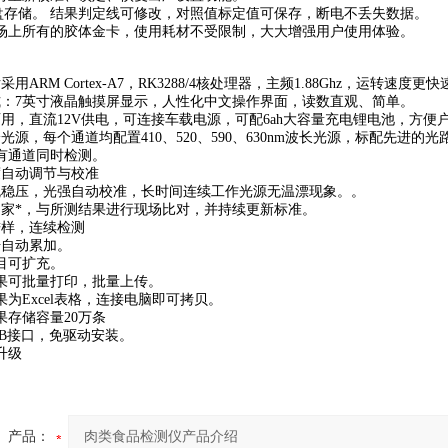
U盘存储。 结果判定线可修改，对照值标定值可保存，断电不丢失数据。
市场上所有的胶体金卡，使用耗材不受限制，大大增强用户使用体验。
用ARM Cortex-A7，RK3288/4核处理器，主频1.88Ghz，运转速度
式：7英寸液晶触摸屏显示，人性化中文操作界面，读数直观、简单。
两用，直流12V供电，可连接车载电源，可配6ah大容量充电锂电池，方便
光源，每个通道均配置410、520、590、630nm波长光源，标配先进
有通道同时检测。
度自动调节与校准
流稳压，光强自动校准，长时间连续工作光源无温漂现象。。
国家*，与所测结果进行现场比对，并持续更新标准。
进样，连续检测
号自动累加。
项目可扩充。
结果可批量打印，批量上传。
果为Excel表格，连接电脑即可拷贝。
果存储容量20万条
SB接口，免驱动安装。
升级
产品：