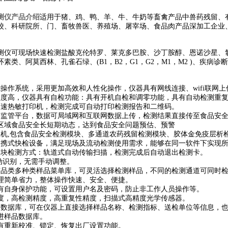
测仪产品介绍
适用于猪、鸡、鸭、羊、牛、牛奶等畜禽产品中兽药残留、
校、科研院所、门、畜牧兽医、养殖场、屠宰场、食品肉产品深加工企业
：
测仪可现场快速检测盐酸克伦特罗、莱克多巴胺、沙丁胺醇、恩诺沙星、
环素类、阿莫西林、孔雀石绿、(B1，B2，G1，G2，M1，M2 )、疾
能操作系统，采用更加高效和人性化操作，仪器具有网线连接、wifi联网上
程度高，仪器具有自检功能：具有开机自检和调零功能，具有自动检测重
高速热敏打印机，检测完成可自动打印检测报告和二维码。
有监管平台，数据可局域网和互联网数据上传，检测结果直接传至食品安
区域食品安全长短期动态，达到食品安全问题预估、预警
主机,包含食品安全检测模块、多通道农药残留检测模块、胶体金免疫层析
便携式快检设备，满足现场及流动检测使用需求，能够在同一软件下实现
模块检测方式：轨道式自动传输扫描，检测完成后自动退出检测卡。
自动识别，无需手动调整。
有品类多种类样品菜单库，可灵活选择检测样品，不同的检测通道可同时
处理简单省力，整体操作快速、安全、便捷。
具有自身保护功能，可设置用户名及密码，防止非工作人员操作等。
敏度，高检测精度，高重复性精度，扫描式高精度光学传感器。
*的数据库，可在仪器上直接选择样品名称、检测指标、送检单位等信息，
进样品数据库。
具有重新校准、锁定、恢复出厂设置功能。