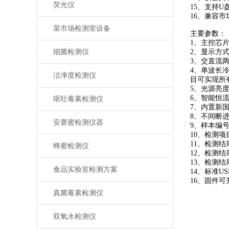
荧光仪
15、支持
16、兼容
菜市场检测室设备
主要参数：
1、主控芯片采
细菌检测仪
2、显示方
3、交直流
4、单波长冷
洁净度检测仪
目可实现所
5、光源亮
6、智能恒
呕吐毒素检测仪
7、内置新
8、不间断
安赛蜜检测仪器
9、样本编
10、检测
11、检测
蜂蜜检测仪
12、检测结
13、检测结
食品实验室检测方案
14、标准U
16、固件可
真菌毒素检测仪
双氧水检测仪