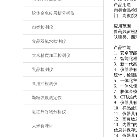
产品用途：
肉类食品检
胶体金免疫层析分析仪
门、高教院
应用范围
肉类检测仪
兽药残留检
呋喃类、四
食品双氧水检测仪
产品性能：
1、安卓智
大米精度加工检测仪
2、智能化
3、新一代
乳品检测仪
4、仪器带
统计，检测
5、一体化
食用油检测仪
6、一体化
7、胶体金
8、CT线
颗粒强度测定仪
9、仪器具
10、样品
近红外谷物分析仪
11、仪器
12、高灵
13、内置
大米食味计
信息并保存
14、仪器