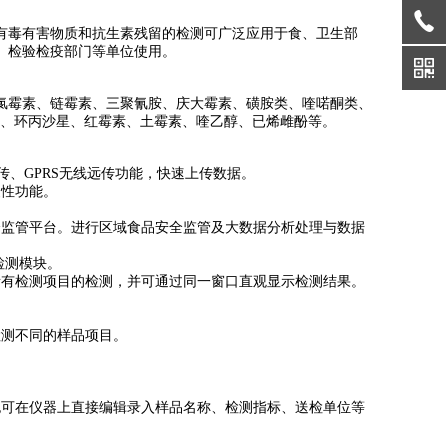
有毒有害物质和抗生素残留的检测可广泛应用于食、卫生部
、检验检疫部门等单位使用。
氯霉素、链霉素、三聚氰胺、庆大霉素、磺胺类、喹喏酮类、
病诊断、环丙沙星、红霉素、土霉素、喹乙醇、已烯雌酚等。
传、GPRS无线远传功能，快速上传数据。
复性功能。
全监管平台。进行区域食品安全监管及大数据分析处理与数据
检测模块。
所有检测项目的检测，并可通过同一窗口直观显示检测结果。
检测不同的样品项目。
也可在仪器上直接编辑录入样品名称、检测指标、送检单位等