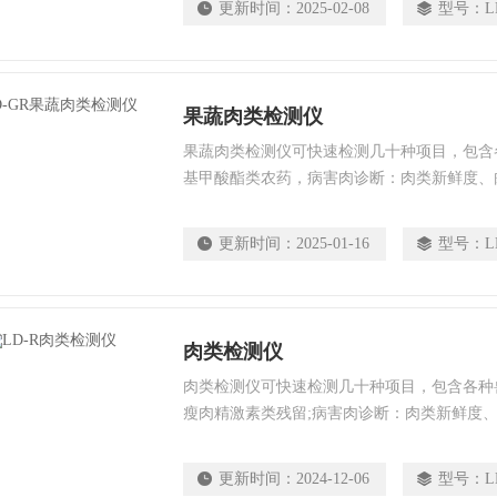
更新时间：
2025-02-08
型号：
L
深加工企业、检验检疫部门、食药监局、卫生
所、农业部门等单位使用。
果蔬肉类检测仪
果蔬肉类检测仪可快速检测几十种项目，包含
基甲酸酯类农药，病害肉诊断：肉类新鲜度、
各种肉食品中瘦肉精激素类残留；抗生素残留
测。 该多功能肉类检测仪为集成化肉品安
更新时间：
2025-01-16
型号：
L
应用于各类商超、批发市场、养殖场、屠宰场
检验检疫部门、食药监局、卫生部门、高教院
单位使用。
肉类检测仪
肉类检测仪可快速检测几十种项目，包含各种
瘦肉精激素类残留;病害肉诊断：肉类新鲜度、
水产品安全筛查等现场的定性定量检测。 
速检测分析设备，广泛应用于养殖场、屠宰场
更新时间：
2024-12-06
型号：
L
检验检疫部门、食药监局、卫生部门、高教院