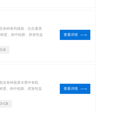
含各种兽药残留：抗生素类
新鲜度、肉中组胺、挥发性盐
查看详情
测。 该多功能肉类检测仪
用于养殖场、屠宰场、食品
D-R
、卫生部门、高教院校、科
包含各种蔬菜水果中有机
鲜度、肉中组胺、挥发性盐
查看详情
素残留类药物等现场的定性
肉品安全快速检测分析设
D-GR
、屠宰场、食品肉产品深加
、高教院校、科研院所、农