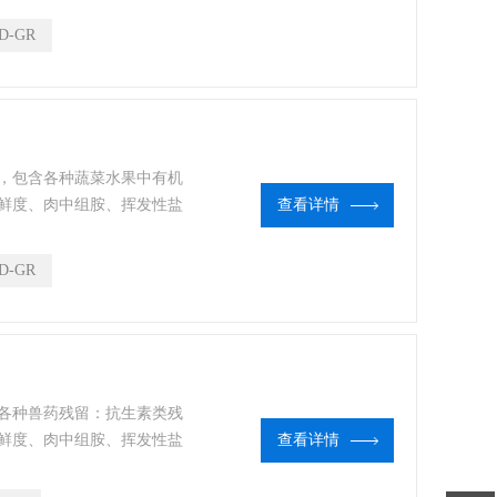
肉品安全快速检测分析设
D-GR
、屠宰场、食品肉产品深加
、高教院校、科研院所、农
，包含各种蔬菜水果中有机
鲜度、肉中组胺、挥发性盐
查看详情
素残留类药物等现场的定性
肉品安全快速检测分析设
D-GR
、屠宰场、食品肉产品深加
、高教院校、科研院所、农
各种兽药残留：抗生素类残
鲜度、肉中组胺、挥发性盐
查看详情
测。 该多功检测仪为集成
殖场、屠宰场、食品肉产品