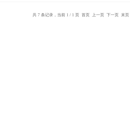
业部门等单位使
共 7 条记录，当前 1 / 1 页 首页 上一页 下一页 末