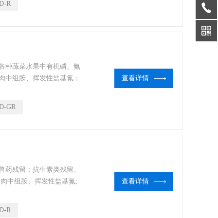
D-R
部门、高教院校、科研院
各种蔬菜水果中有机磷、氨
肉中组胺、挥发性盐基氮；
查看详情
类药物等现场的定性定量检
全快速检测分析设备，广泛
D-GR
、食品肉产品深加工企业、
校、科研院所、农业部门等
兽药残留：抗生素类残留、
肉中组胺、挥发性盐基氮;
查看详情
该仪器为集成化肉品安全快
、食品肉产品深加工企业、
D-R
校、科研院所、农业部门等