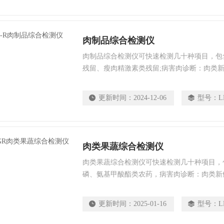
单位使用。
肉制品综合检测仪
肉制品综合检测仪可快速检测几十种项目，包
残留、瘦肉精激素类残留;病害肉诊断：肉类
基氮;水产品安全筛查等现场的定性定量检
为集成化肉品安全快速检测分析设备，广泛应
更新时间：
2024-12-06
型号：
L
肉产品深加工企业、检验检疫部门、食药监局
研院所、农业部门等单位使用。
肉类果蔬综合检测仪
肉类果蔬综合检测仪可快速检测几十种项目，
磷、氨基甲酸酯类农药，病害肉诊断：肉类新
基氮；各种肉食品中瘦肉精激素类残留；抗生
定量检测。 该多功能肉类检测仪为集成化
更新时间：
2025-01-16
型号：
L
备，广泛应用于各类商超、批发市场、养殖场
工企业、检验检疫部门、食药监局、卫生部门