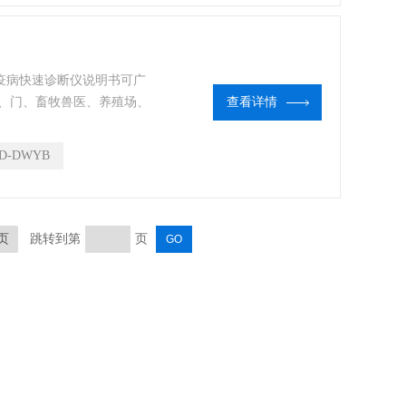
物疫病快速诊断仪说明书可广
、门、畜牧兽医、养殖场、
查看详情
门等单位使用。
D-DWYB
页
跳转到第
页