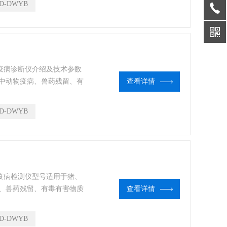
D-DWYB
物疫病诊断仪介绍及技术参数
中动物疫病、兽药残留、有
查看详情
食、卫生部门、高教院校、
食品肉产品深加工企业、检
D-DWYB
物疫病检测仪型号适用于猪、
、兽药残留、有毒有害物质
查看详情
门、高教院校、科研院所、
深加工企业、检验检疫部门
D-DWYB