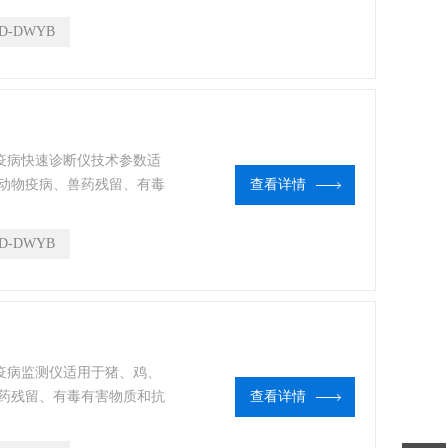
产品深加工企业、检验检疫
D-DWYB
物疫病快速诊断仪技术参数适
动物疫病、兽药残留、有毒
查看详情
、卫生部门、高教院校、科
品肉产品深加工企业、检验
D-DWYB
物疫病监测仪适用于猪、鸡、
药残留、有毒有害物质和抗
查看详情
高教院校、科研院所、门、
工企业、检验检疫部门等单